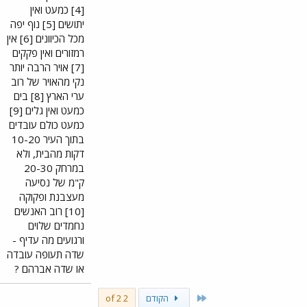
[4] כמעט ואין
יתושים [5] נוף יפה
מכל הכיוונים [6] אין
רמזורים ואין פקקים
[7] אויר הרבה יותר
נקי מהאויר של רוב
ערי הארץ [8] בים
כמעט ואין גלים [9]
כמעט כולם עובדים
בתוך העיר 10-20
דקות מהבית, ולא
במרחק 20-30
ק"מ של נסיעה
מעצבנת ופקוקה
[10] רוב האנשים
נחמדים שלוים
ורגועים מה עדיף -
שדה תעופה עובדה
או שדה אברהם ?
First
הקודם
2 of 2