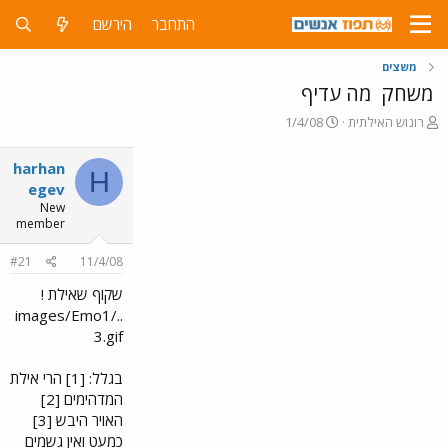
התחבר
הירשם
משצים
משחק
מה עדיף
פ
פ
רונוש האילתית
1/4/08
ו
ו
ת
ר
harhan
H
ח
ס
egev
ה
ם
New
נ
ב
member
ו
ת
ש
א
#21
11/4/08
א
ר
י
שקוף שאילת !
ך
../images/Emo1
3.gif
בגלל: [1] הרי אילת
המדהימים [2]
האויר היבש [3]
כמעט ואין גשמים