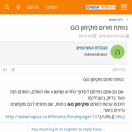
התחבר
הירשם
דיני חוזים
נפתח פורום פוקימון GO
פ
פ
הנהלת הפורומים
26/7/16
ו
ו
ת
ר
הנהלת הפורומים
ה
ח
ס
Administrator
ה
ם
נ
ב
ו
ת
#1
26/7/16
ש
א
א
ר
נפתח פורום פוקימון GO
י
ך
אם גם אתם נפלתם לטירוף החדש שמשגע את העולם, הפורום הזה
נועד בדיוק בשבילכם!
היכנסו עכשיו לפורום
פוקימון GO
בתפוז, שם מחכים לכם פוקימונים
נדירים ביותר:
[/URL]
[URL]http://www.tapuz.co.il/forums/forumpage/151
You must log in or register to reply here.