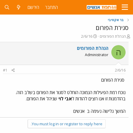
התחבר
הירשם
בר אקטיבי
סגירת הפורום
פ
פ
הנהלת הפורומים
2/6/16
ו
ו
ת
ר
הנהלת הפורומים
ה
ח
ס
Administrator
ה
ם
נ
ב
ו
ת
#1
2/6/16
ש
א
א
ר
סגירת הפורום
י
ך
נוכח רמת הפעילות הנמוכה הוחלט לסגור את הפורום בשלב הזה.
בהזדמנות זו אנו רוצים להודות ל
אבי לוי
שניהל את הפורום.
המשך גלישה נעימה ב
אנשים
You must log in or register to reply here.