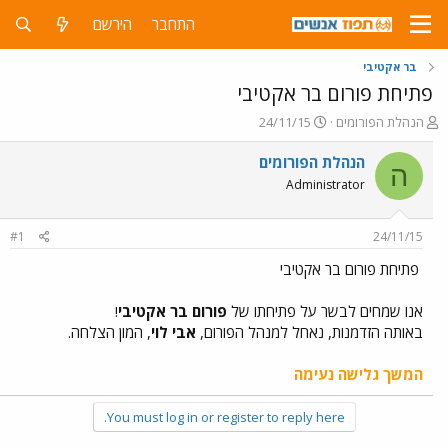
התחבר
הירשם
בר אקטיבי
פתיחת פורום בר אקטיבי
פ
פ
הנהלת הפורומים
24/11/15
ו
ו
ת
ר
הנהלת הפורומים
ה
ח
ס
Administrator
ה
ם
נ
ב
ו
ת
#1
24/11/15
ש
א
א
ר
פתיחת פורום בר אקטיבי
י
ך
אנו שמחים לבשר על פתיחתו של
פורום בר אקטיבי
!
באותה הזדמנות, נאחל למנהל הפורום,
אבי לוי
, המון הצלחה.
המשך גלישה נעימה
You must log in or register to reply here.