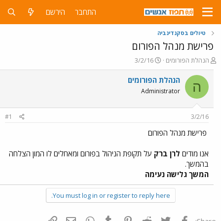
התחבר
הירשם
טיולים בסקנדינביה
פרישת מנהל הפורום
פ
פ
הנהלת הפורומים
3/2/16
ו
ו
ת
ר
הנהלת הפורומים
ה
ח
ס
Administrator
ה
ם
נ
ב
ו
ת
#1
3/2/16
ש
א
א
ר
פרישת מנהל הפורום
י
ך
אנו מודים
לרן ברק
על תקופת הניהול בפורום ומאחלים לו המון הצלחה
בהמשך.
המשך גלישה נעימה
You must log in or register to reply here.
פייסבוק
Twitter
Reddit
Pinterest
Tumblr
WhatsApp
דואר אלקטרוני
הוסף קישור
Share: