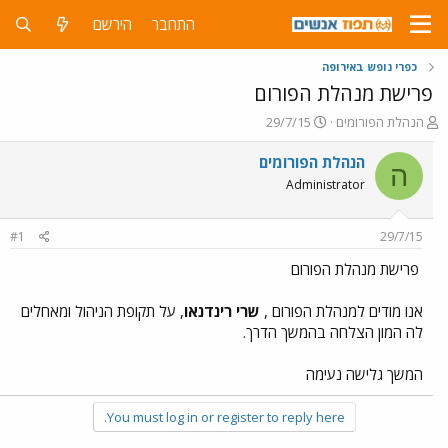
התחבר
הירשם
כפרי נופש באירופה
פרישת מנהלת הפורום
פ
פ
הנהלת הפורומים
29/7/15
ו
ו
ת
ר
הנהלת הפורומים
ה
ח
ס
Administrator
ה
ם
נ
ב
ו
ת
#1
29/7/15
ש
א
א
ר
פרישת מנהלת הפורום
י
ך
אנו מודים למנהלת הפורום ,
שרי רינדנאו
, על תקופת הניהול ומאחלים
לה המון הצלחה בהמשך הדרך.
המשך גלישה נעימה
You must log in or register to reply here.