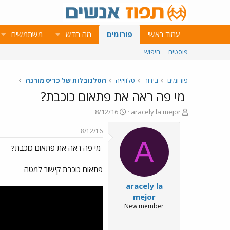
עמוד ראשי
פורומים
מה חדש
משתמשים
פוסטים
חיפוש
פורומים
בידור
טלוויזיה
הטלנובלות של כריס מורנה
מי פה ראה את פתאום כוכבת?
פ
פ
8/12/16
aracely la mejor
ו
ו
ת
ר
8/12/16
ח
ס
A
מי פה ראה את פתאום כוכבת?
ה
ם
נ
ב
ו
ת
פתאום כוכבת קישור למטה
ש
א
aracely la
א
ר
י
mejor
ך
New member