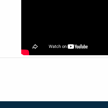
י
שור