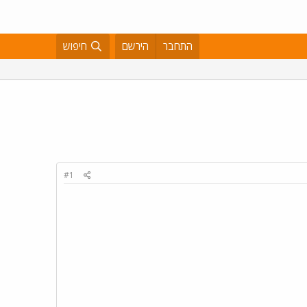
התחבר
הירשם
חיפוש
#1