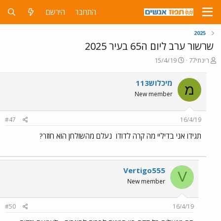
התחבר
הירשם
2025
שרשור ערב ליום ה65 בעיר 2025
פ
פ
רינתי77
15/4/19
ו
ו
ת
ר
מיכלוש113
מ
ח
ס
New member
ה
ם
נ
ב
ו
ת
#47
16/4/19
ש
א
א
ר
תגידו אני בדיליי מה קרה לדודו
נעלם מהשולחן הוא חוזר?
י
ך
Vertigo555
V
New member
#50
16/4/19