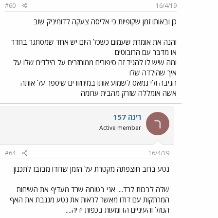
#60
16/4/19
כן ובאותו זמן שקופיות כי אליסה צעקה לדומיניק שוב
והנה את אומרת שעמום כשכל היום יש אחד שמסתגר בחדר
או מדבר עם הרובוטים
ומה שיש לו להגיד זה סיפורים ממוחזרים על הילדים שלו על
איך שהילדה שלו
הגיבה ולי נמאס לשמוע אותו במיחזורים שיספר על אותה
אשה אומללה שזרק מהבית ערומה
רינה 157
ר
Active member
#64
16/4/19
נטע ברוב חוצפתה מקטרת על הזמן שדודו מבזבז לתכנון
שלה לבכות לרד.... אני בטוחה שרד מעדיף את השיחות
המרתקות עם דודו מאשר לראות את נטע מנגבת את האף
הנוזל והעיניים הדומעות בכפות ידיה....