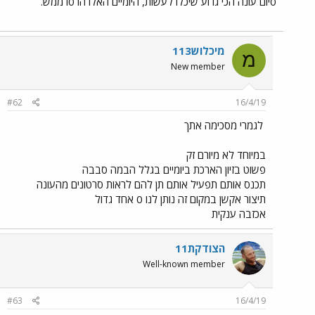
סיום עונה הכי גרוע שיכלו לעשות, היומיים האלו הרסו ממש.
מיכלוש113
מ
New member
#62
16/4/19
לגמרי מסכימה אתך
במיוחד לא מיורם זק
פשוט בזיון הארכת ביומיים בגלל הבמה סבבה
תכנס אותם תפעיל אותם תן להם לראות סרטונים מהעונה
תיצור אקשן במקום זה נותן לנו 0 אחד גדול
אכזבה ענקית
הצודקת11
Well-known member
#63
16/4/19