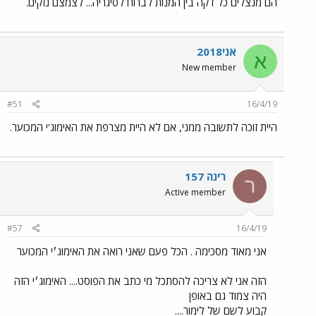
הם מנצלים כל דקה בין המנות לברוח לסיגריה... לצמצם נזקים.
אני2018
א
New member
#51
16/4/19
היית זוכה לתשובה ממני, אם לא היית מצרפת את האימוג'י המכוער.
רינה 157
ר
Active member
#57
16/4/19
אני מאוד מסכימה . הכל פעם שאני רואה את האימוג׳י המכוער
הזה אני לא צריכה להסתכל מי כתב את הפוסט.... האימוג׳י הזה
היה צמוד גם באופן
קבוע לשם של לימור....