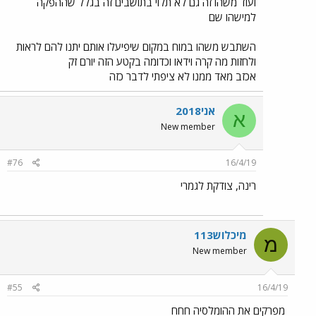
ועוד משהו זה גם לא תלוי בתושבים זה בגלל שההפקה
למישהו שם
השתבש משהו במוח במקום שיפיעלו אותם יתנו להם לראות
ולחזות מה קרה וידאו וכדומה בקטע הזה יורם זק
אכזב מאד ממנו לא ציפתי לדבר כזה
אני2018
א
New member
#76
16/4/19
רינה, צודקת לגמרי
מיכלוש113
מ
New member
#55
16/4/19
מפרקים את ההומלסיה חחח