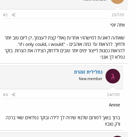
#2
23/7/01
איזה יופי
שאת/ה דואג/ת למישהו/י אחר/ת (אולי קצת לעצמך..?) ליום טוב יותר
ולחיוך. להראות עד כמה אוהבים - "if i only could, i would".
להראות נכונות לייצור ימים יותר טובים ולדחוק הצידה את הצרות. בוקר
נפלא לך אנני
גחלילית זוהרת
ג
New member
#4
24/7/01
Annie
ברוך בואך לפורום שלנו!! שיהיה לך לילה ובוקר נפלאים שאי ברכה
ורק טוב!!