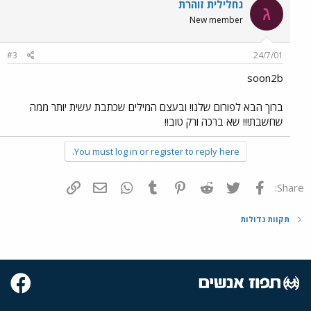
גחלילית זוהרת
ג
New member
#3
24/7/01
soon2b
ברוך הבא לפורום שלנו! ובעצם המילים שכתבת עשית יותר ממה
שחשבת!!! שא ברכה ורק טוב!!
You must log in or register to reply here.
פייסבוק
Twitter
Reddit
Pinterest
Tumblr
WhatsApp
דואר אלקטרוני
הוסף קישור
Share:
תקוות גדולות