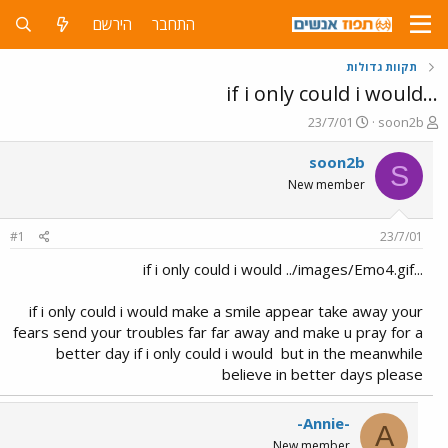
התחבר
הירשם
תקוות גדולות
...if i only could i would
פ
פ
23/7/01
soon2b
ו
ו
ת
ר
soon2b
S
ח
ס
New member
ה
ם
נ
ב
ו
ת
#1
23/7/01
ש
א
א
ר
...if i only could i would ../images/Emo4.gif
י
ך
if i only could i would make a smile appear take away your
fears send your troubles far far away and make u pray for a
better day if i only could i would
but in the meanwhile
believe in better days please
-Annie-
A
New member