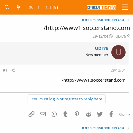
התחבר
הירשם
המלצות ווינר והימורי ספורט
http://www1.soccerstand.com/
פ
פ
29/12/04
UDI76
ו
ו
ת
ר
UDI76
U
ח
ס
New member
ה
ם
נ
ב
ו
ת
#1
29/12/04
ש
א
א
ר
http://www1.soccerstand.com/
י
ך
You must log in or register to reply here.
פייסבוק
Twitter
Reddit
Pinterest
Tumblr
WhatsApp
דואר אלקטרוני
הוסף קישור
Share:
המלצות ווינר והימורי ספורט