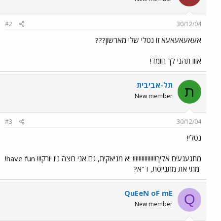
#2
30/12/04
אעאעאעאעא זו נטלי שלי מארשון???
אווו תהני לך חומד!
תל-אביבית
ת
New member
#3
30/12/04
נטלי!
מתגעגעים אליך!!!!!!!!!!!!!!!! יא מניאקית, גם אני רוצה ניו יורק!!! have fun!
מתי את מתגייסת, ד"א?
QuEeN oF mE
Q
New member