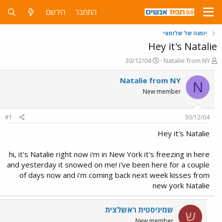
התחבר
הירשם
יומנה של שלומצי
Hey it's Natalie
פ
פ
30/12/04
Natalie from NY
ו
ו
ת
ר
Natalie from NY
N
ח
ס
New member
ה
ם
נ
ב
ו
ת
#1
30/12/04
ש
א
א
ר
Hey it's Natalie
י
ך
hi, it's Natalie right now i'm in New York it's freezing in here
and yesterday it snowed on me! i've been here for a couple
of days now and i'm coming back next week kisses from
new york Natalie
שמיניסטית ראשלצית
ש
New member