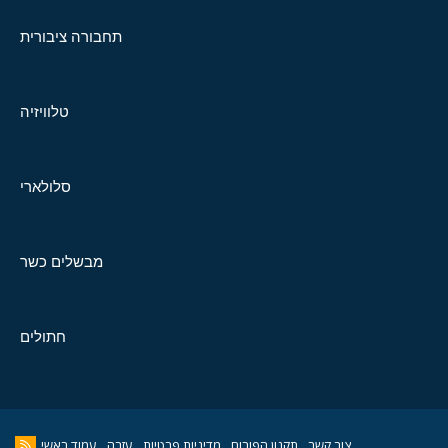
תחבורה ציבורית
טלוויזיה
סלולארי
מבשלים כשר
חתולים
צור קשר
תקנון הפורום
מדיניות פרטיות
עזרה
עמוד ראשי