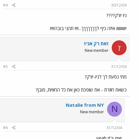
#4
30/12/04
ניו יורק????
יוווווווווו איזה כיף לךךךךךךך...!!!! תהני בובה!!!!!
זאת רק אני1
ז
New member
#5
31/12/04
מתי נסעת לך לניו-יורק?
כשאת חוזרת - את שופכת כאן את כל החוויות, מובן?
Natalie from NY
N
New member
#6
31/12/04
yeah it's me