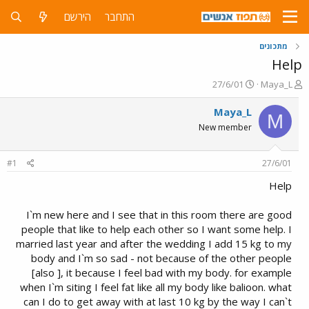
התחבר
הירשם
מתכונים
Help
פ
פ
27/6/01
Maya_L
ו
ו
ת
ר
Maya_L
M
ח
ס
New member
ה
ם
נ
ב
ו
ת
#1
27/6/01
ש
א
א
ר
Help
י
ך
I`m new here and I see that in this room there are good
people that like to help each other so I want some help. I
married last year and after the wedding I add 15 kg to my
body and I`m so sad - not because of the other people
[also ], it because I feel bad with my body. for example
when I`m siting I feel fat like all my body like balioon. what
can I do to get away with at last 10 kg by the way I can`t