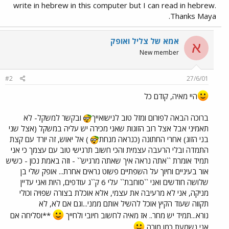
write in hebrew in this computer but I can read in hebrew.
Thanks Maya.
אמא של צליל ואופק
א
New member
#2
27/6/01
היי מאיה, קודם כל
ברוכה הבאה לפורום ומזל טוב לנישואייך
ובקשר למשקל- לא
תאמיני אבל אצל רוב הזוגות שאני מכירה יש עליה במשקל (אצל שני
בני הזוג) אחרי החתונה (כנראה מנחת
) אל יאוש, זה יורד עם קצת
התמדה ובלי הרעבה עצמית והכי חשוב תרגישי טוב עם עצמך כי אני
תמיד אומרת ``אתה נראה איך שאתה מרגיש`` - וזה באמת נכון - כשיש
אור בעיניים וחיוך על השפתיים פשוט נראים אחרת... אופק שלי בן
שלושה חודשים ואני ``סוחבת`` עלי 6 ק``ג עודפים, היות ואני עדיין
מניקה, אני לא מרעיבה את עצמי, אלא אוכלת בצורה שפויה וכולי
תקווה שעוד הקיץ אוכל להשיל אותם ממני...וגם אם לא, לא
נורא...תמיד יש מחר.. אז מאיה לחשוב חיובי ולחייך
**וסליחה אם
אני נשמעת כמו מורה