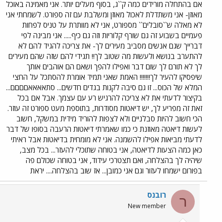
אם בהתחלה מורידים כמה ק``ג, בסוף מעלים יותר. אני מאמינה באוכל
מאוזן- אני משתדלת לאכול מאוזן ומשלבת עם זה ספורט. לשמחתי אני
לא מאלה ש``סובלים`` מספורט, אני לא מוותרת על טניס לפחות
פעמיים בשבוע זה גם שורף קלוריות וזה גם כיף..... אני מבינה לפי
דברייך שגם אנשים מסביב מעירים לך- את צריכה להגיד להם לא
להתערב בנושא ולעשות מה שטוב לך!! תגידי להם שזה שהם מעירים
לך לא תורם לך שום דבר ואפילו להפך ושאם הם אוהבים אותך
שיפסיקו להעיר לך!!!!!!! האמת שאני תמיד אומרת להסתכל על החצי
המלא של הכוס... זו גם סיבה לקנות בגדים חדשים... סתאאאאםםםם...
בקיצור לדעתי את לא צריכה להרגיש רע עם עצמך. אבל אם בכל
זאת זה מפריע לך, יש דיאטות מסודרות, בתוספת מעט ספורט זה עוזר.
הכי חשוב להיות סבלניים ולא לצפות להוריד מידית במשקל, חשוב
לעשות דיאטה מאוזנת כי כמו שאמרתי דיאטות הרעבה בסופו של דבר
לדעתי מביאות אפילו להשמנה. אני לא מומחית בדיאטות אבל ראיתי
כאן כמה הצעות לדיאטה, אני בטוחה שתוכלי להעזר... בכל מצב,
שיהיה לך בהצלחה, ואם תצטרכי עידוד, אני בטוחה שכולם פה
בפורום ישמחו לעזור וגם אני כמובן... אז שוב בהצלחה.... יראת
רובנס
ר
New member