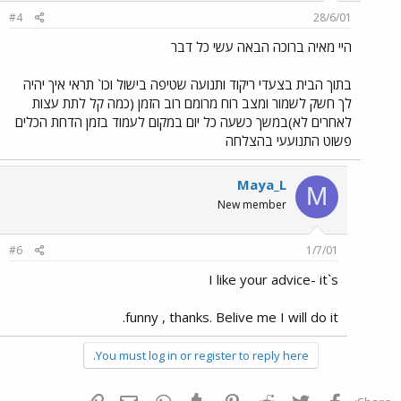
#4
28/6/01
היי מאיה ברוכה הבאה עשי כל דבר
בתוך הבית בצעדי ריקוד ותנועה שטיפה בישול וכו` תראי איך יהיה
לך חשק לשמור ומצב רוח מרומם רוב הזמן (כמה קל לתת עצות
לאחרים לא)במשך כשעה כל יום במקום לעמוד בזמן הדחת הכלים
פשוט התנועעי בהצלחה
Maya_L
M
New member
#6
1/7/01
I like your advice- it`s
funny , thanks. Belive me I will do it.
You must log in or register to reply here.
פייסבוק
Twitter
Reddit
Pinterest
Tumblr
WhatsApp
דואר אלקטרוני
הוסף קישור