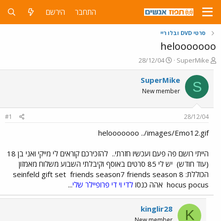
התחבר
הירשם
סרטי DVD ובלו ריי
helooooooo
פ
פ
28/12/04
SuperMike
ו
ו
ת
ר
SuperMike
S
ח
ס
New member
ה
ם
נ
ב
ו
ת
#1
28/12/04
ש
א
א
ר
helooooooo ../images/Emo12.gif
י
ך
הייתי רושם פה פעם ועכשיו חזרתי..
להזכירכם קוראים לי מייקי ואני בן 18
(עוד חודש)
יש לי 85 סרטים באוסף וקיבלתי השבוע משלוח מאמזון
הכוללת: seinfeld gift set
friends season7 friends season 8
hocus pocus
אהה כנסו
לדי וי די פרופיילר שלי
...
kinglir28
K
New member