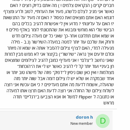
חברים יקרים ( הנקראים צלמים ! ) מה אתם בדיוק רוצים ? האם
כאשר אני מגיב לצלם כלשהו, מעיר את הערותיי, לטוב ולרע ומצרף
דוגמא האם אתם מוצאים זאת כפסול ? האם זה מעיד על התנשאות
?! האם על עליונותי ? מדוע אין לי אפשרות להגיב בכלים בהם
הביטוי שלי הוא מוחשי ומבטא את שהתכוונתי לומר באלף מילים !!
או שמא אתם תתלוננו אחר-כך שאני כל יום מעלה צילום חדש
ודוחק את שלכם עוד יותר למטה במעלה השירשור (נ.ב - מילה
מגעילה למדי, האם לצרף צילום להסביר אותה או שמא זה מיותר
וכולם יודעים איך נראה "שירשור") בקיצור אני לא ממש מבין למרות
שאני נחשב ל"צלם" ! אני מעדיף כמובן להגיב לצילומים שמוצאים
חן בעיניי ועוד יותר קל לי להגיב כאשר יש לי את ה"הוכחות"
מצולמות ! ואין כאן שום ניסיון ל"דפוק" פוזה של מישהו טוב יותר או
אחד שבמקרה או שלא יש לו צילום דומה אבל שווה יותר מזה
שהועלה, אשמח לדעת מה אתם מעדיפים ? כי אם עכשיו אני רוצה
לשלוח צילום של החולה אני רוצה לדעת האם תרצו אותו למעלה
או כתגובה ל Flipper למשל אז אנא הצביעו ב"רגליים" תודה
מראש
doron h
D
New member