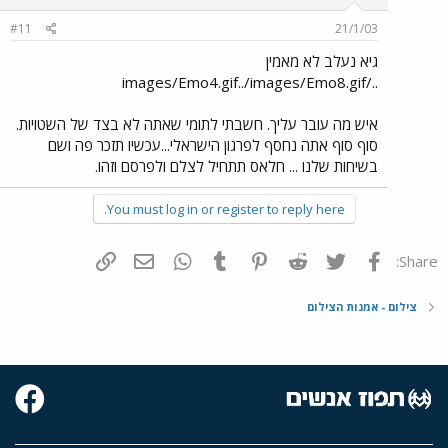
#11
21/1/03
גיא נעלב לא מאמין
../images/Emo4.gif../images/Emo8.gif
איש מה עובר עליך. חשבתי לתומי שאתה לא בצד של השטויות.
סוף סוף אתה נחסף לפרגון הישראלי...עכשיו תזכר פה ושם
בשיחות שלנו ... חלאס תתחיל לצלם ולפרסם וזהו.
You must log in or register to reply here.
פייסבוק
Twitter
Reddit
Pinterest
Tumblr
WhatsApp
דואר אלקטרוני
הוסף קישור
Share:
צילום - אמנות הצילום