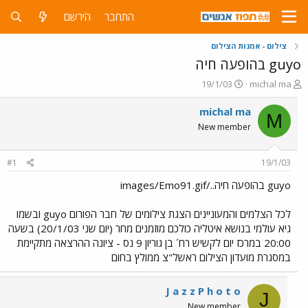
התחבר
הירשם
צילום - אמנות הצילום
guyo בהופעה חיה
פ
פ
19/1/03
michal ma
ו
ו
ת
ר
michal ma
M
ח
ס
New member
ה
ם
נ
ב
ו
ת
#1
19/1/03
ש
א
א
ר
guyo בהופעה חיה../images/Emo91.gif
י
ך
לכל הצלמים והמעוניינים הצגת צילומים של חבר הפורום guyo ובשמו
גיא עולמי בנושא איטליה כולכם מוזמנים מחר (יום שני 20/1/03) בשעה
20:00 במרכז יום לקשיש רח´ בן גוריון 9 נס - ציונה ההרצאה מתקיימת
במסגרת מועדון הצילום ראשל"צ ממולץ בחום
J a z z P h o t o
J
New member