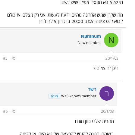
מי שלא בא מפסיד אפילו שיש גשם
מה שקרן שמש אחרונה מהיום יודעת לעשות. אני רק מצלם. אז כולם
לבוא לנס ציונה הערב 20:00 בן גוריון 9 להת´ רן
Numnum
N
New member
#5
20/1/03
היכן זה צולם ?
רשר
ר
Well-known member
מנהל
#6
20/1/03
מהבית שלי לכיוון מזרח
בשוהם. הכונה להזמין להרצאה של גיא היום, אז קדימה