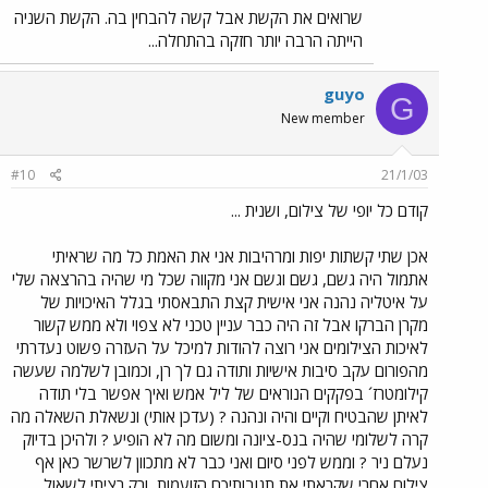
שרואים את הקשת אבל קשה להבחין בה. הקשת השניה
הייתה הרבה יותר חזקה בהתחלה...
guyo
G
New member
#10
21/1/03
קודם כל יופי של צילום, ושנית ...
אכן שתי קשתות יפות ומרהיבות אני את האמת כל מה שראיתי
אתמול היה גשם, גשם וגשם אני מקווה שכל מי שהיה בהרצאה שלי
על איטליה נהנה אני אישית קצת התבאסתי בגלל האיכויות של
מקרן הברקו אבל זה היה כבר עניין טכני לא צפוי ולא ממש קשור
לאיכות הצילומים אני רוצה להודות למיכל על העזרה פשוט נעדרתי
מהפורום עקב סיבות אישיות ותודה גם לך רן, וכמובן לשלמה שעשה
קילומטרז´ בפקקים הנוראים של ליל אמש ואיך אפשר בלי תודה
לאיתן שהבטיח וקיים והיה ונהנה ? (עדכן אותי) ונשאלת השאלה מה
קרה לשלומי שהיה בנס-ציונה ומשום מה לא הופיע ? ולהיכן בדיוק
נעלם ניר ? וממש לפני סיום ואני כבר לא מתכוון לשרשר כאן אף
צילום אחרי שקראתי את תגובותיכם הזועמות, ורק רציתי לשאול