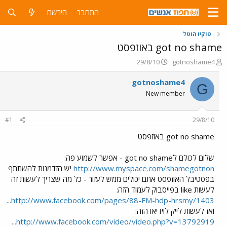
התחבר
הירשם
טוקיו הוטל
got no shame באוזפסט
פ
פ
29/8/10
gotnoshame4
ו
ו
ת
ר
gotnoshame4
G
ח
ס
New member
ה
ם
נ
ב
ו
ת
#1
29/8/10
ש
א
א
ר
got no shame באוזפסט
י
ך
שלום לכולם לgot no shame - אפשר לשמוע פה:
http://www.myspace.com/shamegotnon
יש הזדמנות להשתתף
בפסטיבל האוזפסט אתם יכולים ממש לעזור - כל מה שצריך לעשות זה
לעשות like בפייסבוק לעמוד הזה:
http://www.facebook.com/pages/88-FM-hdp-hrsmy/1403...
ואז לעשות לייק לוידיאו הזה:
http://www.facebook.com/video/video.php?v=13792919...