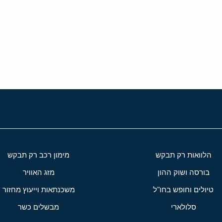
י
שור
הלוואות רק תבקש
מימון רכב רק תבקש
בורסה ושוק ההון
מזג האוויר
טיולים וחופש בחו"ל
משכנתאות וייעוץ מחזור
סלולארי
מבשלים כשר