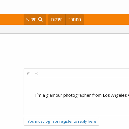
התחבר
הירשם
חיפוש
#1
I´m a glamour photographer from Los Angeles Ca
You must log in or register to reply here.