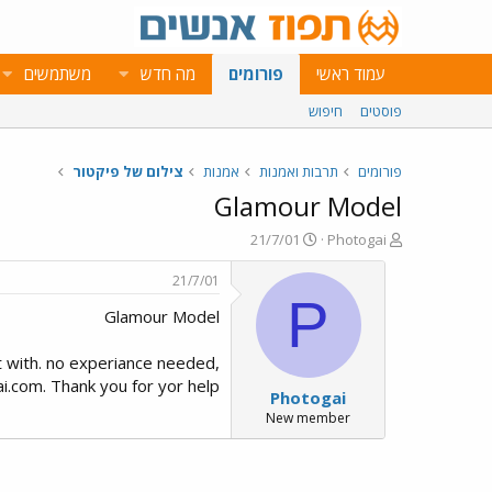
עמוד ראשי
פורומים
מה חדש
משתמשים
פוסטים
חיפוש
פורומים
תרבות ואמנות
אמנות
צילום של פיקטור
Glamour Model
פ
פ
21/7/01
Photogai
ו
ו
ת
ר
21/7/01
ח
ס
P
Glamour Model
ה
ם
נ
ב
ו
ת
t with. no experiance needed,
ש
א
i.com
. Thank you for yor help.
Photogai
א
ר
י
New member
ך