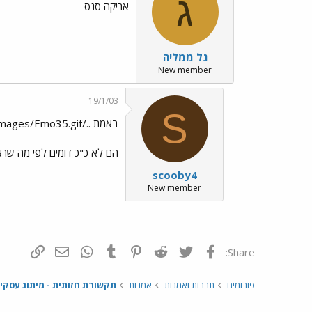
ג
אריקה סנס
גל ממליה
New member
19/1/03
S
באמת ../images/Emo35.gif
הם לא כ"כ דומים לפי מה שראי
scooby4
New member
פייסבוק
Twitter
Reddit
Pinterest
Tumblr
WhatsApp
דואר אלקטרונ
הוסף קי
Share:
פורומים
תרבות ואמנות
אמנות
תקשורת חזותית - מיתוג עסקי