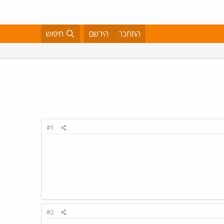
התחבר
הירשם
חיפוש
#1
#2