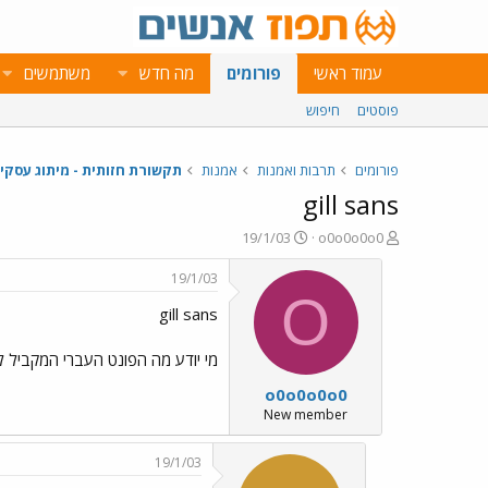
עמוד ראשי
פורומים
מה חדש
משתמשים
פוסטים
חיפוש
פורומים
תרבות ואמנות
אמנות
תקשורת חזותית - מיתוג עסקי
gill sans
פ
פ
19/1/03
o0o0o0o0
ו
ו
ת
ר
19/1/03
ח
ס
O
gill sans
ה
ם
נ
ב
ו
ת
מי יודע מה הפונט העברי המקביל ל GIL SANS? תוד
ש
א
o0o0o0o0
א
ר
י
New member
ך
19/1/03