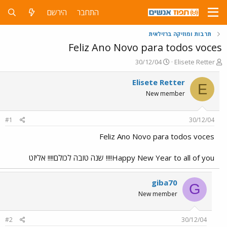
התחבר
הירשם
תרבות ומוזיקה ברזילאית
Feliz Ano Novo para todos voces
פ
פ
30/12/04
Elisete Retter
ו
ו
ת
ר
Elisete Retter
E
ח
ס
New member
ה
ם
נ
ב
ו
ת
#1
30/12/04
ש
א
א
ר
Feliz Ano Novo para todos voces
י
ך
Happy New Year to all of you!!!! שנה טובה לכולם!!!! אליזט
giba70
G
New member
#2
30/12/04