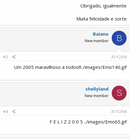
Obrigado, igualmente
Muita felicidade e sorte
Baiano
B
New member
#3
31/12/04
Um 2005 maravilhoso a todos!!!../images/Emo140.gif
shellyland
S
New member
#4
31/12/04
F E L I Z 2 0 0 5 ../images/Emo65.gif