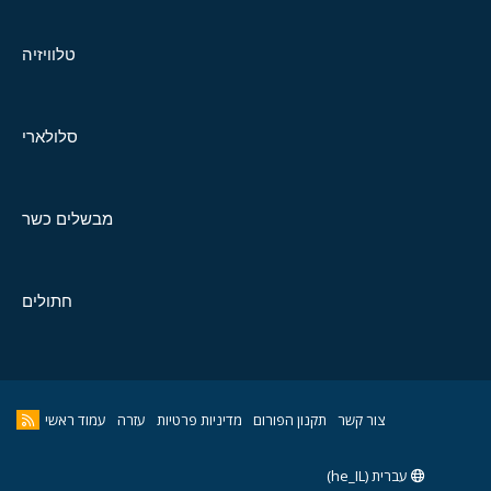
טלוויזיה
סלולארי
מבשלים כשר
חתולים
צור קשר
תקנון הפורום
מדיניות פרטיות
עזרה
עמוד ראשי
עברית (he_IL)