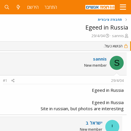
התחבר
הירשם
תחבורה ציבורית
Egeed in Russia
פ
פ
29/4/04
sannis
ו
ו
ת
הנושא נעול.
ר
ח
ס
ה
ם
sannis
S
נ
ב
New member
ו
ת
ש
א
א
ר
#1
29/4/04
י
ך
Egeed in Russia
Egeed in Russia
Site in russian, but photos are interesting
ישראל ב
י
New member