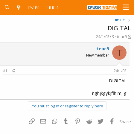
התחבר
הירשם
לווינים
DIGITAL
פ
פ
24/1/03
teac9
ו
ו
ת
ר
teac9
T
ח
ס
New member
ה
ם
נ
ב
ו
ת
#1
24/1/03
ש
א
א
ר
DIGITAL
י
ך
nghjkgykjflhjm, g
You must log in or register to reply here.
פייסבוק
Twitter
Reddit
Pinterest
Tumblr
WhatsApp
דואר אלקטרוני
הוסף קישור
Share: