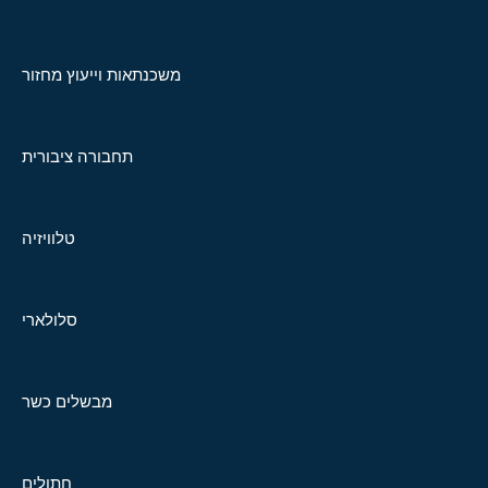
משכנתאות וייעוץ מחזור
תחבורה ציבורית
טלוויזיה
סלולארי
מבשלים כשר
חתולים