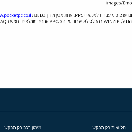
.pocketpc.co.il
י
שור
הלוואות רק תבקש
מימון רכב רק תבקש