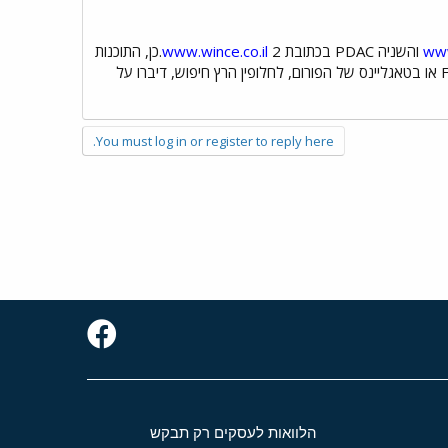
www
והשניה PDAC בכתובת
www.wince.co.il
2.כן, התוכנות
לPPC שונות מהתוכנות למחשב הרגיל, WINZIP בהחלט לא יעבוד על הPPC. 3.אתרים מומלצים- חפש בFAQ או בטאגליינס של הפורום, לחלופין הרץ חיפוש, דיברו על
You must log in or register to reply here.
הלוואות לעסקים רק תבקש