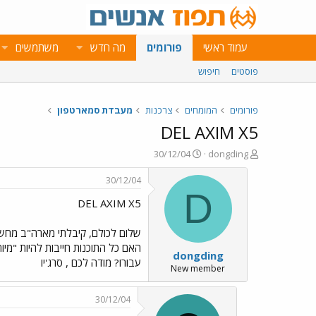
עמוד ראשי
פורומים
מה חדש
משתמשים
פוסטים
חיפוש
פורומים
המומחים
צרכנות
מעבדת סמארטפון
DEL AXIM X5
פ
פ
30/12/04
dongding
ו
ו
ת
ר
30/12/04
ח
ס
D
DEL AXIM X5
ה
ם
נ
ב
ו
ת
ש
א
dongding
א
ר
עבורו? מודה לכם , סרג'יו
י
New member
ך
30/12/04