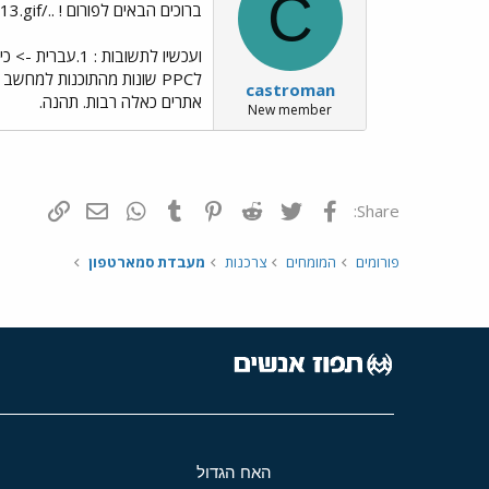
C
ברוכים הבאים לפורום ! ../images/Emo13.gif
ועכשיו לתשובות : 1.עברית -> כיום יש 2 סוגי עברית למכשירי PPC, אחת מבין איירון בכתובת
castroman
אתרים כאלה רבות. תהנה.
New member
פייסבוק
Twitter
Reddit
Pinterest
Tumblr
WhatsApp
דואר אלקטרונ
הוסף קי
Share:
פורומים
המומחים
צרכנות
מעבדת סמארטפון
האח הגדול