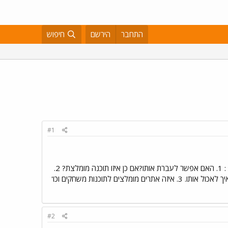
התחבר
הירשם
חיפוש
#1
שלום לכולם, קיבלתי מארה"ב מחשב PPC הדגם הנ"ל. כיוון שאני ממש חדש בתכום אנא תענו לי אל כמה שאלות : 1. האם אפשר לעברת אותו?אם כן איזו תוכנה מומלצת? 2.
האם כל התוכנות חייבות להיות "מיוחדות " עבור PPC? הורדתי אליו את הWINZIP הטוב והישן והוא ממש לא ידע איך לאכול אותו. 3. איזה אתרים מומלצים לתוכנות משחקים וכו'
#2