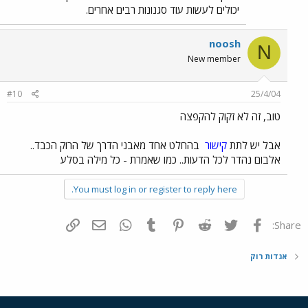
יכולים לעשות עוד סגנונות רבים אחרים.
noosh
N
New member
#10
25/4/04
טוב, זה לא זקוק להקפצה
אבל יש לתת
קישור
בהחלט אחד מאבני הדרך של הרוק הכבד..
אלבום נהדר לכל הדעות.. כמו שאמרת - כל מילה בסלע
You must log in or register to reply here.
פייסבוק
Twitter
Reddit
Pinterest
Tumblr
WhatsApp
דואר אלקטרוני
הוסף קישור
Share:
אגדות רוק