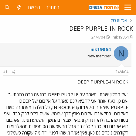
התחבר
הירשם
אגדות רוק
DEEP PURPLE-IN ROCK
פ
פ
24/4/04
nik19864
ו
ו
ת
ר
nik19864
N
ח
ס
New member
ה
ם
נ
ב
ו
ת
#1
24/4/04
ש
א
א
ר
DEEP PURPLE-IN ROCK
י
ך
"על החלון ישבתי ומאמר על DEEP PURPLE בהנאה רבה כתבתי..."
ואם כן, כעת עומד אני להביא לכם מאמר על אלבום של DEEP
PURPLE שיצא ב-1970 ונקרא IN ROCK, כל מילה במאמר זה כשם
האלבום...בסלע! זהו אלבום פורץ דרך שממש עושה בי"ס לרוק כבד, ואני
בטוח שהרבה להקות רוק ומטאל שבאו בהמשך הושפעו ממנו. האלבום
הוא אלבום רוק כבד לכל דבר אבל ההשפעות הסימפוניות מהאלבומים
הקודמים ניכרים גם כאן. ואיך אמר מישהו לפניי: "זה מה שקורה כשמלכי