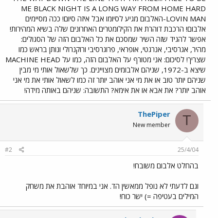
ME BLACK NIGHT IS A LONG WAY FROM HOME HARD
LOVIN MAN-האלבום מגיע לסיומו אבל איזה סיום! ככה מסיימים
אלבום! הרכבת דוהרת את הקילומטרים האחרונים שלה בשיא המהירות!
אפשר להגיד שזה השיר שמסכם את כל האלבום הזה של הסגולים:
מהיר, אגרסיבי, אנרגטי, אופראי, פרוגרסיבי ורוקנרולי ונותן בראש כמו
שצריך! לסיכום: אני מטורף על האלבום הזה, כמו על MACHINE HEAD
שיצא ב-1972, שניהם אלבומים מצויינים. כך שלשאול אותי מי מבין
שניהם יותר טוב או את מי אני אוהב יותר זה כמו לשאול אותי את מי אני
אוהב יותר? את אבא או את אימא? התשובה: שניהם באותה מידה!
ThePiper
T
New member
#2
25/4/04
בהחלט אלבום משובח!
וגם לדעתי לא נופל ממאשין הד. אני במיוחד אוהבת את משחק
המילים בעטיפה =) ישר כוח!