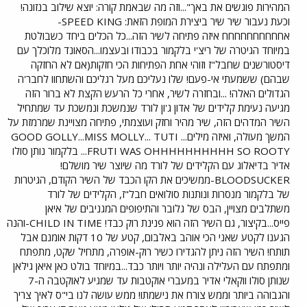
המהירות פוגשים את באך"...וזה מה שבאמת קורה: יוצא שילוב בנזונה!
וכעת נעבור שיר שיר ביצירת המופת הזאת: SPEED KING-
אחחחחחחחחחח איזה פתיחה לשיר הזה...כל הכלים ביחד כשבולטת
במיוחד הגיטרה של ריצ'י בלקמור בכבודו ובעצמו...הסאונד מלוכלך עם
דיסטורשנים שחבל"ז וזוהי אחת הפתיחות הכי חזקות(אם לא החזקה
שבהם) ששמעתי אי-פעם! שלו נעליכם מעל רגליכם והשתחוו לחבר'ה
הגדולים האלה! ...ובחזרה לשיר, אחרי כל הרעש הקצת לא ברור הזה
מגיעה נעימת קלידים של אדון ג'ון לורד שנמשכת ונמשכת עד שמתחיל
השיר המדהים הזה, שיר מהיר וחזק ועוצמתי, פתיחה מצויינת שמרמזת על
המשך מעולה, ואיזה מילים... GOOD GOLLY...MISS MOLLY... TUTI
FRUTI WAS OHHHHHHHHHH SO ROOTY... בלקמור נותן סולו
אדיר בדיאלוג עם הקלידים של לורד מה שיוצר שיר מושלם!
BLOODSUCKER-ממשיכים את הקו הכבד של השיר הקודם, הגיטרות
של בלקמור מנסרות ונותנות סולואים חבל"ז, הקלידים של לורד
משתלבים מצויין, הבס של גלובר והתיפופים המגניבים של איאן
פייס...בקיצור, גם השיר הזה הוא פנינת רוק כבד! CHILD IN TIME-והנה
הגענו לקטע שאני הכי אוהב באלבום, קטע של 10 דקות אומנם אבל
תותח! השיר הזה ניתן להגדירו כשיר רוק-אופרה, מתחיל שקט, מתפתח
ומתפתח עם העלילה ונהיה יותר ויותר כבד...במיוחד בולט כאן איאן גילאן
שנותן סולו ווקאלי אדיר במעברי אוקטבות עד שמגיע לאוקטבה ה-7
והגבוהה ביותר וממש צורח את נישמתו! ממש עושה לנו בי"ס לאיך צריך