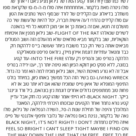
לשיר כמו שצריך!!! לאחר קטע הסולו של גילאן מגיע ג'אם די ארוך של
סולו גיטרה מאת בלקמור...אחחחחחח איזה סולו מ-ה-מ-ם! שלקראת סופו
משתלב בדיאלוג עם הקלידים של לורד שבסוף השיר נותנים את הטון
עם סולו קלידים נהדר! דעה אישית חבר'ה, יכול להיות שלעשות שיר כה
מושלם זה חטא, ואם זה באמת כך אז אני מוכן לחטוא כל חיי בהאזנה
לשירים שכאלה! FLIGHT OF THE RAT-שוב גילאן מפגין את איכויותיו
הווקאליות, שוב בלקמור מביא סולואים שלא מהעולם הזה ושוב הסגולים
מביאים אותה בשיר רוק כבד משובח ביותר שעושה בי"ס ללהקות רוק
כבד ומטאל עתידיות דוגמת איירון מיידן, ג'ודאס פריסט ומטאליקה!
הלהקה בטריפ טוב והטריפ רק עולה! INTO THE FIRE-עוד קטע
בנזונה, ללא ספק! כאן דווקא הכיוון הוא טיפה יותר רך, יענו ירידה בטריפ
אבל זה לא גורע מאיכות השיר, ושוב גילאן מוכיח למה הוא זמר כה גדול.
LIVING WRECK-גם בשיר הזה הכל ממשיך באותו כיוון, במיוחד בולט
התיפוף המופלא של איאן פייס שמוכיח שהוא אם לא יותר טוב אז לא
פחות טוב ממתופפים גדולים אחרים דוגמת ג'ון בונהאם, ביל וורד וג'ינגר
בייקר. BLACK NIGHT-לא הייתי אומר שזהו קטע כה חזק אבל עדיין
קטע נורא נחמד ואחד הקטעים שבזכותו היכרתי ת'להקה, הסאונד
המלוכלך והיפה של תחילת שנות ה-70, השירה הנפלאה של גילאן, סולו
נאה של בלקמור, נגינת באס נפלאה של גלובר ותיפוף אלגנטי של פייס.
ואיזה מילים נחמדות: BLACK NIGHT, IT'S NOT RIGHT! I DON'T
FEEL SO BRIGHT I CAN'T SLEEP TIGHT MAYBE I FIND ON
THE WAY DOWN THE LINE THAT I'M FREE... FREE TO BE