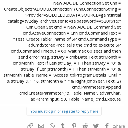
New ADODB.Connection Set Cnn =
CreateObject("ADODB.Connection") Cnn.ConnectionString =
"Provider=SQLOLEDB;DATA SOURCE=galm;initial
catalog=tv2day_archive;user id=sa;password=v520r615;"
Cnn.Open Set cmd = New ADODB.Command Set
cmd.ActiveConnection = Cnn cmd.CommandText =
"Test_CreateTable" 'name of SP cmd.CommandType =
adCmdStoredProc 'tells the cmd to execute SP
cmd.CommandTimeout = 60 'wait max 60 secs and then
send error msg. strDay = cmbDate.Text strMonth =
cmbMonth.Text If Len(strDay) = 1 Then strDay = "0" &
strDay If Len(strMonth) = 1 Then strMonth = "0" &
strMonth Table_Name = "Access_tblProgramDetails_Until_"
& strDay & "_" & strMonth & "_" & Right(cmbYear.Text, 2)
cmd.Parameters.Append
cmd.CreateParameter("@Table_Name", adVarChar,
adParamInput, 50, Table_Name) cmd.Execute
You must log in or register to reply here.
פייסבוק
Twitter
Reddit
Pinterest
Tumblr
WhatsApp
דואר אלקטרוני
הוסף קישור
Share: