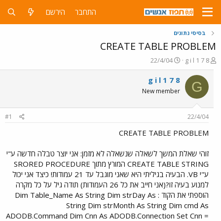
התחבר
הירשם
בסיסי נתונים
CREATE TABLE PROBLEM
פ
פ
22/4/04
g i l 1 7 8
ו
ו
ת
ר
g i l 1 7 8
G
ח
ס
New member
ה
ם
נ
ב
ו
ת
#1
22/4/04
ש
א
א
ר
CREATE TABLE PROBLEM
י
ך
זוהי שאלת המשך לשאלה שנשאלה לא מזמן: אני יוצר טבלה חדשה ע"י
CREATE TABLE STRING המורץ מתוך SRORED PROCEDURE
ע"י VB. הבעיה בגיליתי היא שאני מוגבל עד 21 עמודות! כיצד אני יכול
למנוע בעיה זו?(אני חייב את כל 26 העמודות) תודה גיל על כל מקרה
הוספתי את הקוד : Dim Table_Name As String Dim strDay As
String Dim strMonth As String Dim cmd As
ADODB.Command Dim Cnn As ADODB.Connection Set Cnn =