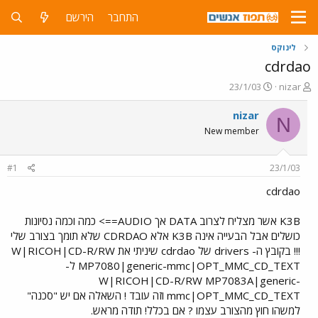
התחבר
הירשם
לינוקס
cdrdao
פ
פ
23/1/03
nizar
ו
ו
ת
ר
nizar
N
ח
ס
New member
ה
ם
נ
ב
ו
ת
#1
23/1/03
ש
א
א
ר
cdrdao
י
ך
K3B אשר מצליח לצרוב DATA אך AUDIO==> כמה וכמה נסיונות
כושלים אבל הבעייה אינה K3B אלא CDRDAO שלא תומך בצורב שלי
!!! בקובץ ה- drivers של cdrdao שיניתי את W|RICOH|CD-R/RW
MP7080|generic-mmc|OPT_MMC_CD_TEXT ל-
W|RICOH|CD-R/RW MP7083A|generic-
mmc|OPT_MMC_CD_TEXT וזה עובד ! השאלה אם יש "סכנה"
למשהו חוץ מהצורב עצמו ? אם בכלל! תודה מראש.