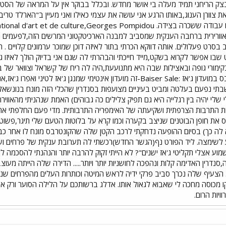
 הריחני תמיד מעלה בי אושר מחדש. ובכלל בבוקר אין על המראה של הסטודנ
צוורן הענוג,באותו הרגע אני עושה את עצמי כאילו ואני מעיין ב"הארלד טריביו
וורירית ברחבה הענקית שמסביב למבנה הארכיטקטוני המרשים הזה,לפעמים ממ
 בסרט פעלולים. אותה דווקא הכרתי בתור לאיזה דוכן שמוכר ערמונים קלויים .
שבו אפשר לקרוא בשקט,מייד חייכתי והבהרתי לה שגם אני בדיוק הולך לאיזו
קימורי גופה ובאצילות שבה היא מתנועעת,היה לה ריח של קשראל וצוואר של 
מופיעה פה מדי ערב כנגנית קונטרבס במועדון ג'אז :Baiser Sale-זה מועדון אינט
בתי נפעם בעלטה ומביט בעיניים מצועפות בסנדרין שהכלי הזה מונח בנונשאלנט 
לי יהיה בין רגלייה היא גם תפיק צלילים כה גבוהים) האמת שנהניתי מהאוו
 התרבות הצרפתית ושקיעתה של האימפריה התרבותית. מדי פעם החלפתי את ה
וס את חופן הבוטנים שניצב בקערה וכמו קרא על בלוטות הטעם שלי תיגר,פשוט
 לה כך) בסיום ההופעה נדחקתי לרכב הקטן שלה שהקונטרבס מונח לו אחר כבוד
ע לשימצה. ליד הפורט נף(הגשר החדש)רכשתי לה תערובת ענקית של פרחים ושו
וע אצלי תקליטי ג'אז ישנים"? לא הייתי זקוק להרבה יותר והנהנתי להסכמה לל
נדרין האדימה קלות ונהפכה לחושניות יותר ויותר..... הדירה שלה הייתה מעוצ
יי. הצעיף שלה נכרך סביב פרקי ידיה לראש המיטה וכותרות העלים מהפרחים שנר
קו מכוסה מחכה לי שאבוא לגאול אותו. אדלג ברשותכם על הלילה הסוער ורק א
יות הרום.