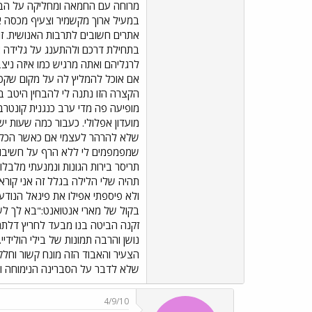
מרוחה עם החמאה ומחליקה על הבצק
במעיל ארוך מקשמיר וצעיף מכסה את 
בתחילת דרכם ולהתענג על גלידה א
לרגליהם ואתה מרגיש כמו איזה ניצב
אם אוכל להמליץ לה על מקום שקט 
הקצרה הזו נתנה לי להבחין היטב ב
מועדון אפלולי. כעבור כמה שעות יש
שלא להרהר לעצמי אם כאשר הכלי ש
שמפמפמים לי ללא הרף על חשיבות
תריסר בירות הגונות ונמנעתי מלבל
תהיה שלי הלילה בגלל זה אני קורא
ולא פיספתי אפילו את פיגאל הנוד
בקול של מארי אנטואנט:"בא לך לשמ
זקנה הביטה בנו מבעד לחריץ דלתה,ס
נושן והרבה תמונות של בילי הוליד
הצעיר והאבוד הזה מונח קשור וחל
שלא לדבר על הסברינה הנימוחה ורוו
4/9/10