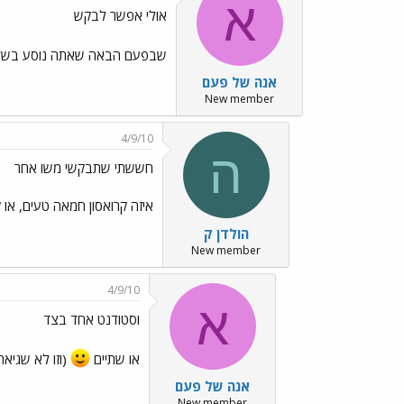
א
אולי אפשר לבקש
שבפעם הבאה שאתה נוסע בשליחות
אנה של פעם
New member
4/9/10
ה
חששתי שתבקשי משו אחר
איזה קרואסון חמאה טעים, או
הולדן ק
New member
4/9/10
א
וסטודנט אחד בצד
או שתיים
(וזו לא שגיאת
אנה של פעם
New member