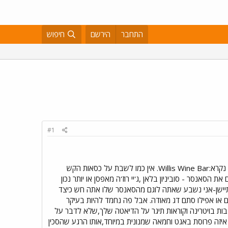
התחבר
הירשם
חיפוש
#1
Rue Des Petit champs13,, זה המקום שאני אוהב לסעוד בו וגם לשתות לא מעט,זו הכתובת למעשה כי המקום נקרא:Willis Wine Bar. אין כמו לשבת על כסאות הקש
הסאנסר - סוביניון בלאן ,ג'יי רוז'ה מאפסן או יותר נכון
להתיישן-אני נשבע שאתה לוגם מהסאנסר שלו אתה חש כיצד
ים או אפילו סתם דג מאודה. אבל פה נחמד להיות בעיקר
 במונפארנס-אין כמו העוגות שלהם שמוצבות בויטרינה וקוראות תיגר על הדיאטה שלך,שלא לדבר על
איזה פרוסת באגט וחמאה שמנונית במיוחד,אותו הרגע שהסכין