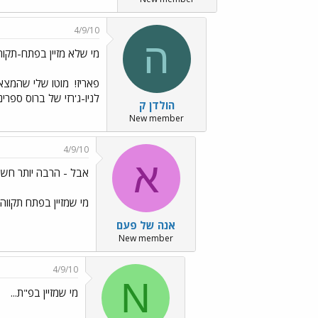
4/9/10
ה
מי שלא מזיין בפתח-תקוה, 
פאריז!
מוטו שלי שהמצאת
לניו-ג'רזי של ברוס ספרינ
הולדן ק
New member
4/9/10
א
אבל - הרבה יותר חשו
מי שמזיין בפתח תקווה י
אנה של פעם
New member
4/9/10
N
מי שמזיין בפ"ת...