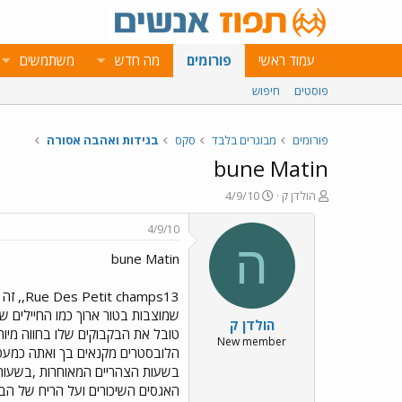
עמוד ראשי
פורומים
מה חדש
משתמשים
פוסטים
חיפוש
פורומים
מבוגרים בלבד
סקס
בגידות ואהבה אסורה
bune Matin
פ
פ
הולדן ק
4/9/10
ו
ו
ת
ר
4/9/10
ח
ס
ה
bune Matin
ה
ם
נ
ב
ו
ת
ש
א
שמוצבות בטור ארוך כמו החיילים של 
הולדן ק
א
ר
טובל את הבקבוקים שלו בחווה מיוח
י
New member
הלובסטרים מקנאים בך ואתה כמעט ומ
ך
האגסים השיכורים ועל הריח של הבא