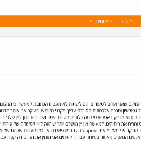
בלוגים
המומחים
נפולאיון וסככה אלכסונית מסוככת עלייך מקרני השמש. בעיקר אני אוהב ללגום את 
דת :הוא מחזיק באטלאנטי כמה כלובים מוגנים היטב ושם הוא נותן ליין שלו 
ריח את ריח הים. למעשה אין יין מושלם יותר שיהווה ליווי לסעודה של פירות 
בשעות הצהריים המאוחרות ,בשעות הבוקר אני מעדיף את: La Coupole
גטים הנאפים מאחור במיוחד עבורך. לעיתים אני מזמין את הקרם דה קפה עם 