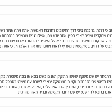
ם כי דלגת על כמה ציוני דרך החשובים לתרבות האנושית אותה אתה אמור לשמר
ם שרוקדים ושרים לצידי הסיין. אתה יודע מה, אפילו נגנים מוכשרים במנהרות 
כזה. או נקודות תצפית מרהיבות. גם לא על הצפייה להבהוב האורות שם במגדל
 על החיים בסרקסטיות ומעדיף לראות אותם תחת אדי האלכוהול, כי אתה בה
 התפתח יש שם משקה שעשוי מתזקיק תאנים בשם בוכא או בוכה משפחת בוקובז
וית הדיוטי פרי הנבחרות. וקצ ת רומנטיקה יצא לי לשבת עם מישהי בספסל כזה ע
ה בסמוך ספינת תיירים, המדריך שם האיר עלינו ,הצביע ואמר:,נו, אתם מביני
אגם ברובע לה דפנס יש שם רחבה מקסימה ובנייה מאוד מודרנית