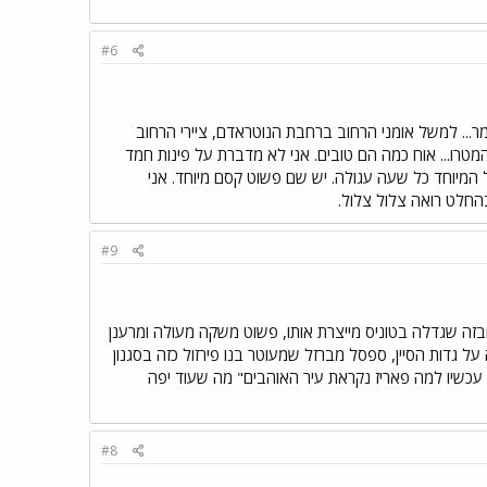
#6
... למשל אומני הרחוב ברחבת הנוטראדם, ציירי הרחוב
המטרו... אוח כמה הם טובים. אני לא מדברת על פינות חמד
 המיוחד כל שעה עגולה. יש שם פשוט קסם מיוחד. אני
חלט רואה צלול צלול.
#9
ה שגדלה בטוניס מייצרת אותו, פשוט משקה מעולה ומרענן
ל גדות הסיין, ספסל מברזל שמעוטר בנו פירזול כזה בסגנון
ם עכשיו למה פאריז נקראת עיר האוהבים" מה שעוד יפה
#8