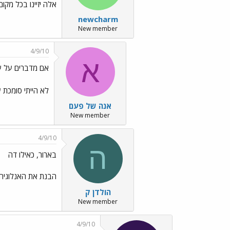
אלה יזיינו בכל מקו
newcharm
New member
4/9/10
א
אם מדברים על ע
לא הייתי סומכת 
אנה של פעם
New member
4/9/10
ה
בארור, כאילו דה
הבנת את האנלוגיה,
הולדן ק
New member
4/9/10