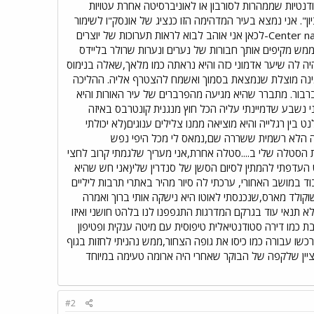
טיות שממהרות לסורבון או לאוניברסיטה אחרת עטויות
ן". אני נמצא בעיר המדהימה הזו כנציג של אונסק"ו לשימור
אתרים חשובים לתרבות האנושית. זו עבודה ששכרה בצידה. Center national d'art et de culture,Georges Pompidou-לכאן אני אוהב לבוא לראות תערוכות של יוצרים
ש מקיפים אותך חבורות של נערים ונערות שרולר בליידס
 היה לה שיער אדמוני כזה והיא נראתה כמו מלאך,שאלה בנימוס
 גינה מוצלת שנמצאת בסמוך ואשמח להצטרף אליה. ההליכה
ברבור. מתברר שהיא מגיעה מהפרברים של עיר האורות והיא
ימי שמנגן ג'אז לטיני ואפרו ג'אז,אני נשבע שדמיינתי עליה הכל חוץ מנגנית קונטרבס באיזה
בין רגלייה והיא מוציאה ממנו צלילים ענוגים(לא יכולתי
ירה הלא רשמית ששררה שם,נמאס לי מכל היפי נפש
סטלה שלי ב....סטלה אחרת,אני מעריך שלגמתי קרוב לחצי
 העדפתי להמתין לסיום הסשן של סנדרין שלי(אני חש שהיא
 במושב האחורי, ערכתי לה סיור מהיר באתרי תרבות ליליים
קולד מארס,שנכנסתי לאוטו היא נישקה אותי ברוך ואמרה
א תנאי עוד בגרקם המדרגות התגפפנו לנו בלהט חושני ואיזו
בת כמו דירה סטודנטיאלית טיפוסית עם מיטה ענקית ופטיפון
כשו עבורה כמו כיסו את גופה הצחור,ממש נהניתי לחזות בגוף
ציין שלקפה של הבוקר שאחרי היה ארומה טעימה במיוחד
#2