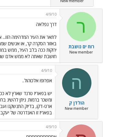
New member
4/9/10
ר
דרך נפלאה
לתאר את העיר המדהימה הזו... א
באזור הסקרה קר, או אנשים שמחי
רוח ים נושבת
ירוקות ככה בלב העיר, ממש במר
New member
חושבת שאתה לא ממש אדם שמביט
4/9/10
ה
אפרופו אלכוהול..
יש בפאריז טרנד שארץ לא ככ
ומשכר ברמות. ניתן להשיג בחנ
הולדן ק
ארט-דקו, בדיוק התנשקנו ועבר
New member
בפאריז זו האנדרטה של יעקב 
4/9/10
אחחחחחחחחחח