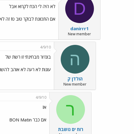
D
לא היה לי הכח לקרוא אבל
אם התכוונת לבוקר טוב טז זה לא בון מטין
danirrr1
New member
4/9/10
ה
בונז'ור מבחינתי זו רשת של
עוגות לא רעה לא אוהב להשת
הולדן ק
New member
4/9/10
ר
אז
אם כבר BON Matin
רוח ים נושבת