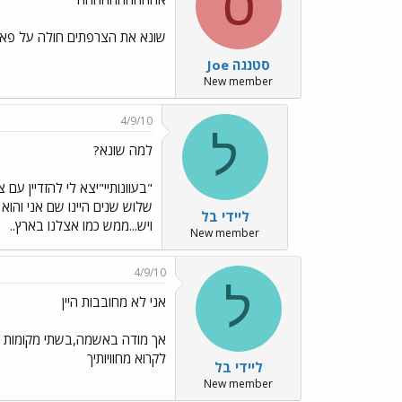
ס
שונא את הצרפתים חולה על פאר
סטנגה Joe
New member
4/9/10
ל
למה שונא?
"בעוונותיי"יצא לי להזדיין עם 
שלוש שנים היינו שם אני והוא 
ליידי בל
ויש...ממש כמו אצלנו בארץ..
New member
4/9/10
ל
אני לא מחובבות היין
אך מודה באשמה,בשתי מקומות נהנ
לקרוא מחוויותיך
ליידי בל
New member