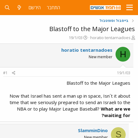
התחבר
הירשם
בייסבול וסופטבול
Blastoff to the Major Leagues
פ
פ
19/1/03
horatio tentarnadoes
ו
ו
ת
ר
horatio tentarnadoes
H
ח
ס
New member
ה
ם
נ
ב
ו
ת
#1
19/1/03
ש
א
א
ר
Blastoff to the Major Leagues
י
ך
Now that Israel has sent a man up in space, Isn´t it about
time that we seriously prepared to send an Israeli to the
NBA or to play Major League Baseball?
What are we
waiting for?
SlamminDino
S
New member