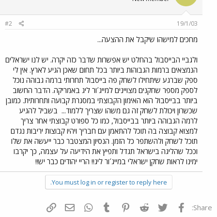
#2
19/1/03
מחכים למישהו שיקבל את ההצעה...
ולגביי הבייסבול בהחלט יש אפשרות שדבר כזה יקרה. יש לנו ישראלים
הנמצאים ברמות הגבוהות ביותר בכל תחום שאכן הגיע לארץ. אין לי
ספק שברגע שיתחילו לשחק פה בייסבול תחרותי ברמה גבוהה נוכל
לספק מספר שחקנים מצויינים למייג´ור ליג באמריקה. הדבר החשוב
ביותר בבייסבול הוא האימון הקבוצתי במסגרת קבועה ותחרותית. כמובן
שכשרון ויכולת לשחק זה גם משהו שצריך ללמוד...
בשביל להגיע
לרמה הגבוהה ביותר בבייסבול, כמו כל ספורט קבוצתי אחר צריך
למצוא קבוצה בה תוכל להתאמן עם חבריך ויהיו קבוצות יריבות נגדם
תוכל לשחק ולהשתפר כל הזמן. הנסיון המצטבר כבר ייעשה את שלו
וככל שהליגה בישראל תגדל ותפיץ את הידיעה על עצמה, כך יקרבו
ימינו לראות שחקן ישראלי במייג´ור ליג!! הריי יהודים כבר יש!!
You must log in or register to reply here.
פייסבוק
Twitter
Reddit
Pinterest
Tumblr
WhatsApp
דואר אלקטרוני
הוסף קישור
Share: