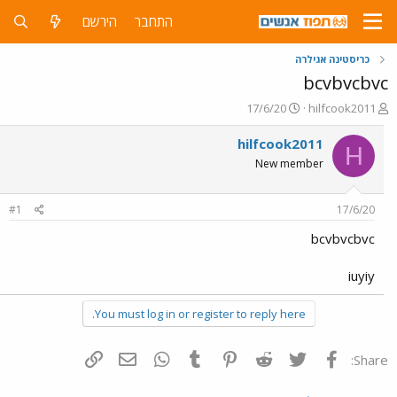
התחבר
הירשם
כריסטינה אגילרה
bcvbvcbvc
פ
פ
17/6/20
hilfcook2011
ו
ו
ת
ר
hilfcook2011
H
ח
ס
New member
ה
ם
נ
ב
ו
ת
#1
17/6/20
ש
א
א
ר
bcvbvcbvc
י
ך
iuyiy
You must log in or register to reply here.
פייסבוק
Twitter
Reddit
Pinterest
Tumblr
WhatsApp
דואר אלקטרוני
הוסף קישור
Share: