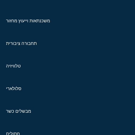
משכנתאות וייעוץ מחזור
תחבורה ציבורית
טלוויזיה
סלולארי
מבשלים כשר
חתולים