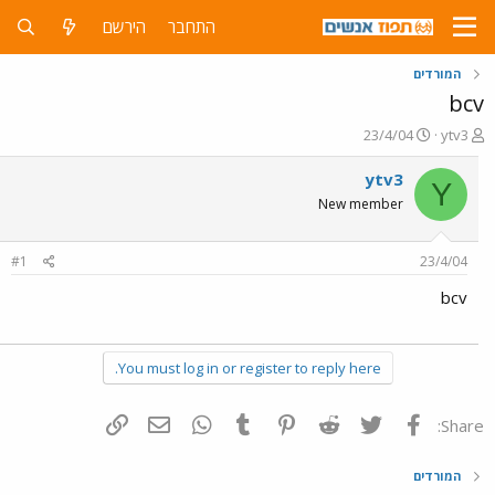
התחבר
הירשם
המורדים
bcv
פ
פ
23/4/04
ytv3
ו
ו
ת
ר
ytv3
Y
ח
ס
New member
ה
ם
נ
ב
ו
ת
#1
23/4/04
ש
א
א
ר
bcv
י
ך
You must log in or register to reply here.
פייסבוק
Twitter
Reddit
Pinterest
Tumblr
WhatsApp
דואר אלקטרוני
הוסף קישור
Share:
המורדים