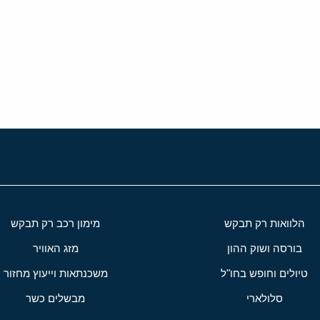
י
שור
הלוואות רק תבקש
מימון רכב רק תבקש
בורסה ושוק ההון
מזג האוויר
טיולים וחופש בחו"ל
משכנתאות וייעוץ מחזור
סלולארי
מבשלים כשר