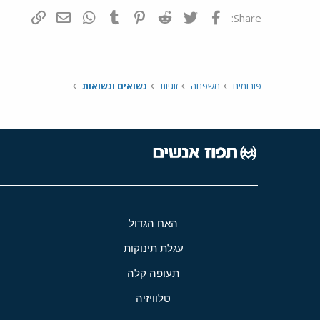
פייסבוק
Twitter
Reddit
Pinterest
Tumblr
WhatsApp
דואר אלקטרונ
הוסף קי
Share:
פורומים
משפחה
זוגיות
נשואים ונשואות
האח הגדול
עגלת תינוקות
תעופה קלה
טלוויזיה