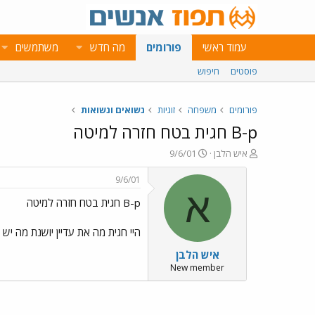
עמוד ראשי
פורומים
מה חדש
משתמשים
פוסטים
חיפוש
פורומים
משפחה
זוגיות
נשואים ונשואות
B-p חגית בטח חזרה למיטה
פ
פ
איש הלבן
9/6/01
ו
ו
ת
ר
9/6/01
ח
ס
א
B-p חגית בטח חזרה למיטה
ה
ם
נ
ב
ו
ת
היי חגית מה את עדיין יושנת מה יש ל
ש
א
איש הלבן
א
ר
י
New member
ך