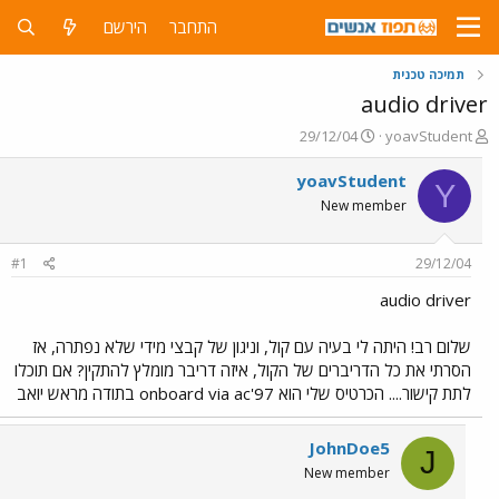
התחבר
הירשם
תמיכה טכנית
audio driver
פ
פ
29/12/04
yoavStudent
ו
ו
ת
ר
yoavStudent
Y
ח
ס
New member
ה
ם
נ
ב
ו
ת
#1
29/12/04
ש
א
א
ר
audio driver
י
ך
שלום רב! היתה לי בעיה עם קול, וניגון של קבצי מידי שלא נפתרה, אז
הסרתי את כל הדריברים של הקול, איזה דריבר מומלץ להתקין? אם תוכלו
לתת קישור.... הכרטיס שלי הוא onboard via ac'97 בתודה מראש יואב
JohnDoe5
J
New member