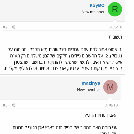
RoyBO
R
New member
#2
30/8/10
תשובות
1. אסוס אמור לתת שנה אחריות בינלאומית (לא תקבל יותר מזה על
נטבוק). 2. על מחשבים ניידים (וחלקים שלהם) משלמים רק מע"מ
16%. יש את איביי למשל שאפשר להזמין, קח בחשבון שתצטרך
להדביק מדבקות בשביל עברית, או לצרוב אותיות או להחליף מקלדת.
mazinya
M
New member
#3
31/8/10
האם המחיר הגיוני?
אני תוהה האם המחיר של הנייד הזה בארץ אכן הגיוני ליתרונות
שהוא נותן