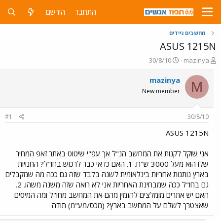
התחבר
הירשם
מחשבים ניידים
ASUS 1215N
פ
פ
30/8/10
mazinya
ו
ו
ת
ר
mazinya
M
ח
ס
New member
ה
ם
נ
ב
ו
ת
#1
30/8/10
ש
א
א
ר
ASUS 1215N
י
ך
אני שוקל לקנות את המחשב הנ"ל אך עפ"י שיטוט באתר זאפ המחיר
שלו הוא מעל 3000 ש"ח. 1. האם כדאי כבר לרכוש בחו"ל? החנויות
בארץ נותנות אחריות בינלאומית לשנה בלבד שזה גם ככה מה שמקבלים
גם בחו"ל ככה שמבחינת האחריות אני לא רואה שזה משנה משהו. 2.
האם יש אתרים מומלצים להזמין מהם את המחשב מחו"ל ומה המיסים
שאצטרך לשלם על המחשב בארץ? (מכס/מע"מ) תודה