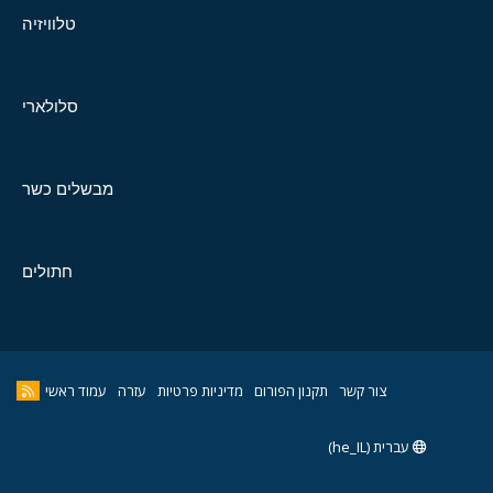
טלוויזיה
סלולארי
מבשלים כשר
חתולים
צור קשר
תקנון הפורום
מדיניות פרטיות
עזרה
עמוד ראשי
עברית (he_IL)