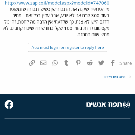
http://www.zap.co.il/model.aspx?modelid=747060
מי הפראייר שיקנה את הדגם הישן כשיש דגם חדש ומשופר
בעוד 300 ש"ח אני לא יודע, אבל עדיין בכל זאת - מחיר
הדגם הישן לא צנח. כך שלדעתי אין הרבה מה לחכות, זה יכול
מקסימום לרדת בעוד 100 שקל בחודש חודשיים הקרובים, לא
ממש שווה המתנה.
You must log in or register to reply here.
פייסבוק
Twitter
Reddit
Pinterest
Tumblr
WhatsApp
דואר אלקטרוני
הוסף קישור
Share:
מחשבים ניידים