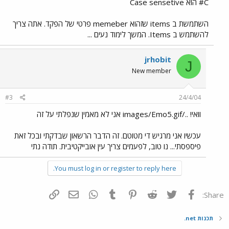
C# הוא Case sensetive
השתמשת ב items שזהוא memeber פרטי של הפקד. אתה צריך
להשתמש ב Items. המשך לימוד נעים ...
jrhobit
J
New member
#3
24/4/04
וואי! ../images/Emo5.gif אני לא מאמין שנפלתי על זה
עכשיו אני מרגיש די מטוטם. זה הדבר הרשאון שבדקתי ובכל זאת
פיספסתי... נו טוב, לפעמים צריך עין אובייקטיבית. תודה נתי
You must log in or register to reply here.
פייסבוק
Twitter
Reddit
Pinterest
Tumblr
WhatsApp
דואר אלקטרוני
הוסף קישור
Share:
תכנות net.