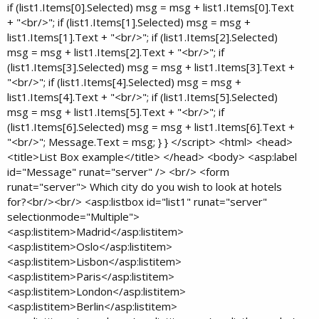
if (list1.Items[0].Selected) msg = msg + list1.Items[0].Text
+ "<br/>"; if (list1.Items[1].Selected) msg = msg +
list1.Items[1].Text + "<br/>"; if (list1.Items[2].Selected)
msg = msg + list1.Items[2].Text + "<br/>"; if
(list1.Items[3].Selected) msg = msg + list1.Items[3].Text +
"<br/>"; if (list1.Items[4].Selected) msg = msg +
list1.Items[4].Text + "<br/>"; if (list1.Items[5].Selected)
msg = msg + list1.Items[5].Text + "<br/>"; if
(list1.Items[6].Selected) msg = msg + list1.Items[6].Text +
"<br/>"; Message.Text = msg; } } </script> <html> <head>
<title>List Box example</title> </head> <body> <asp:label
id="Message" runat="server" /> <br/> <form
runat="server"> Which city do you wish to look at hotels
for?<br/><br/> <asp:listbox id="list1" runat="server"
selectionmode="Multiple">
<asp:listitem>Madrid</asp:listitem>
<asp:listitem>Oslo</asp:listitem>
<asp:listitem>Lisbon</asp:listitem>
<asp:listitem>Paris</asp:listitem>
<asp:listitem>London</asp:listitem>
<asp:listitem>Berlin</asp:listitem>