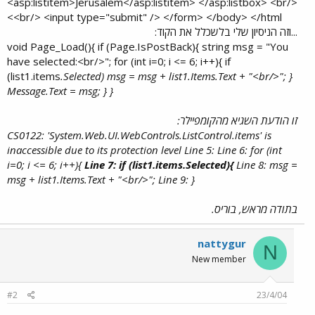
<asp:listitem>Jerusalem</asp:listitem> </asp:listbox> <br/>
<br/> <input type="submit" /> </form> </body> </html>​
...וזה הניסיון שלי בלשכלל את הקוד:
void Page_Load(){ if (Page.IsPostBack){ string msg = "You
have selected:<br/>"; for (int i=0; i <= 6; i++){ if
(list1.items
.Selected) msg = msg + list1.Items
.Text + "<br/>"; }
Message.Text = msg; } }
זו הודעת השגיא מהקומפיילר:
CS0122: 'System.Web.UI.WebControls.ListControl.items' is
inaccessible due to its protection level Line 5: Line 6: for (int
i=0; i <= 6; i++){
Line 7: if (list1.items
.Selected){
Line 8: msg =
msg + list1.Items
.Text + "<br/>"; Line 9: }
בתודה מראש, בוריס.
nattygur
N
New member
#2
23/4/04