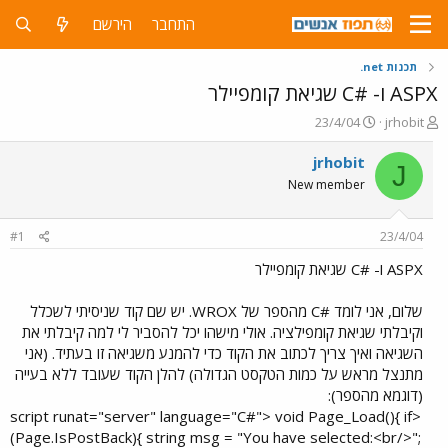
התחבר
הירשם
תכנות net.
ASPX ו- C#‎ שגיאת קומפיילר
פ
פ
23/4/04
jrhobit
ו
ו
ת
ר
jrhobit
J
ח
ס
New member
ה
ם
נ
ב
ו
ת
#1
23/4/04
ש
א
א
ר
ASPX ו- C#‎ שגיאת קומפיילר
י
ך
שלום, אני לומד C#‎ מהספר של WROX. יש שם קוד שניסיתי לשכלל
וקיבלתי שגיאת קומפילציה. אולי מישהו יכל להסביר לי למה קיבלתי את
השגיאה ואיך צריך לכתוב את הקוד כדי להמנע משגיאה זו בעתיד. (אני
מתנצל מראש על כמות הטקסט הגדולה) להלן הקוד שעובד ללא בעייה
(דוגמא מהספר):
<script runat="server" language="C#"> void Page_Load(){ if
(Page.IsPostBack){ string msg = "You have selected:<br/>";