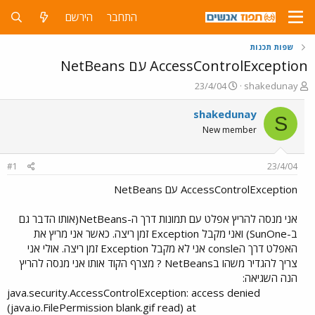
התחבר
הירשם
שפות תכנות
AccessControlException עם NetBeans
פ
פ
23/4/04
shakedunay
ו
ו
ת
ר
shakedunay
S
ח
ס
New member
ה
ם
נ
ב
ו
ת
#1
23/4/04
ש
א
א
ר
AccessControlException עם NetBeans
י
ך
אני מנסה להריץ אפלט עם תמונות דרך ה-NetBeans(אותו הדבר גם
ב-SunOne) ואני מקבל Exception זמן ריצה. כאשר אני מריץ את
האפלט דרך הconsle אני לא מקבל Exception זמן ריצה. אולי אני
צריך להגדיר משהו בNetBeans ? מצרף הקוד אותו אני מנסה להריץ
הנה השגיאה:
java.security.AccessControlException: access denied
(java.io.FilePermission blank.gif read) at