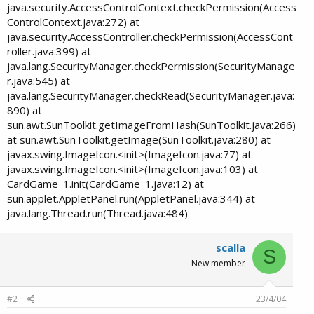
java.security.AccessControlContext.checkPermission(Access
ControlContext.java:272) at
java.security.AccessController.checkPermission(AccessCont
roller.java:399) at
java.lang.SecurityManager.checkPermission(SecurityManage
r.java:545) at
java.lang.SecurityManager.checkRead(SecurityManager.java:
890) at
sun.awt.SunToolkit.getImageFromHash(SunToolkit.java:266)
at sun.awt.SunToolkit.getImage(SunToolkit.java:280) at
javax.swing.ImageIcon.<init>(ImageIcon.java:77) at
javax.swing.ImageIcon.<init>(ImageIcon.java:103) at
CardGame_1.init(CardGame_1.java:12) at
sun.applet.AppletPanel.run(AppletPanel.java:344) at
java.lang.Thread.run(Thread.java:484)​
scalla
S
New member
#2
23/4/04