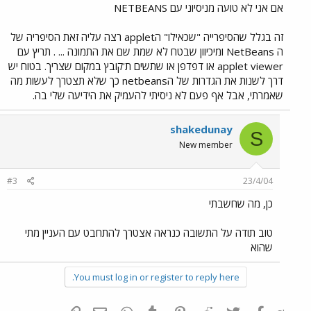
אם אני לא טועה מניסיוני עם NETBEANS
זה בגלל שהסיפרייה "שכאילו" הapplet רצה עליה זאת הסיפריה של
ה NetBeans ומיכיוון שבטח לא שמת שם את התמונה ... . תריץ עם
applet viewer או דפדפן או שתשים ת'קובץ במקום שצריך. בטוח יש
דרך לשנות את הגדרות של הnetbeans כך שלא תצטרך לעשות מה
שאמרתי, אבל אף פעם לא ניסיתי להעמיק את הידיעה שלי בה.
shakedunay
S
New member
#3
23/4/04
כן, מה שחשבתי
טוב תודה על התשובה כנראה אצטרך להתחבט עם העניין מתי
שהוא
You must log in or register to reply here.