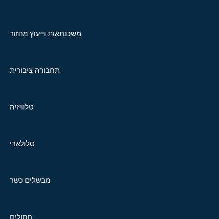
משכנתאות וייעוץ מחזור
תחבורה ציבורית
טלוויזיה
סלולארי
מבשלים כשר
חתולים