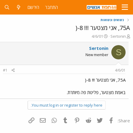
התחבר
הירשם
נשואים ונשואות
75A, אני מצטער !!! 8-(
פ
פ
4/6/01
Sertonin
ו
ו
ת
ר
Sertonin
S
ח
ס
New member
ה
ם
נ
ב
ו
ת
#1
4/6/01
ש
א
א
ר
75A, אני מצטער !!! 8-(
י
ך
באמת מצטער, פליטת פה מיותרת.
You must log in or register to reply here.
פייסבוק
Twitter
Reddit
Pinterest
Tumblr
WhatsApp
דואר אלקטרוני
הוסף קישור
Share: