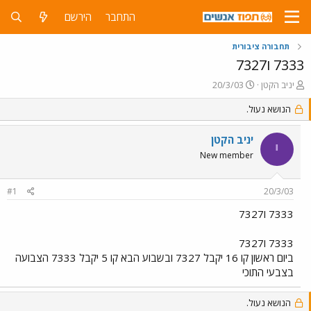
התחבר
הירשם
תחבורה ציבורית
7333 ו7327
פ
פ
יניב הקטן
20/3/03
ו
ו
ת
הנושא נעול.
ר
ח
ס
ה
ם
יניב הקטן
י
נ
ב
New member
ו
ת
ש
א
א
ר
#1
20/3/03
י
ך
7333 ו7327
7333 ו7327
ביום ראשון קו 16 יקבל 7327 ובשבוע הבא קו 5 יקבל 7333 הצבועה
בצבעי התוכי
הנושא נעול.