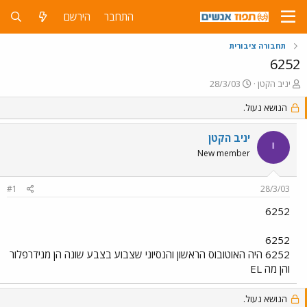
התחבר
הירשם
תחבורה ציבורית
6252
פ
פ
יניב הקטן
28/3/03
ו
ו
ת
הנושא נעול.
ר
ח
ס
ה
ם
יניב הקטן
י
נ
ב
New member
ו
ת
ש
א
א
ר
#1
28/3/03
י
ך
6252
6252
6252 היה האוטובוס הראשון והנסיוני שצבוע בצבע שונה הן מנידרפלור
והן מה EL
הנושא נעול.