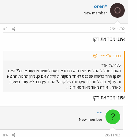
oren*
O
New member
#3
26/11/02
אינני מכיר את הקו
נכתב ע"י ~~:
475 של אגד
האם במסלול החלופה שלו הוא נכנס אי פעם למושב אחיעזר או יגל? האם
יש קו אחר כלשהו שנכנס לאחד המקומות הללו? אם כן, מהן תחנות המוצא
והיעד (או בכלל תחנות עיקריות) של קו זה? המודיעין כבר לא עובד בשעות
כאלה..
אודה מאוד מאוד מאוד וכו´.
אינני מכיר את הקו
~~
?
New member
#4
26/11/02