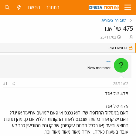
התחבר
הירשם
תחבורה ציבורית
475 של אגד
פ
פ
25/11/02
~~
ו
ו
ת
ר
הנושא נעול.
ח
ס
ה
ם
~~
?
נ
ב
New member
ו
ת
ש
א
א
ר
#1
25/11/02
י
ך
475 של אגד
475 של אגד
האם במסלול החלופה שלו הוא נכנס אי פעם למושב אחיעזר או יגל?
האם יש קו אחר כלשהו שנכנס לאחד המקומות הללו? אם כן, מהן תחנות
המוצא והיעד (או בכלל תחנות עיקריות) של קו זה? המודיעין כבר לא
עובד בשעות כאלה..
אודה מאוד מאוד מאוד וכו´.