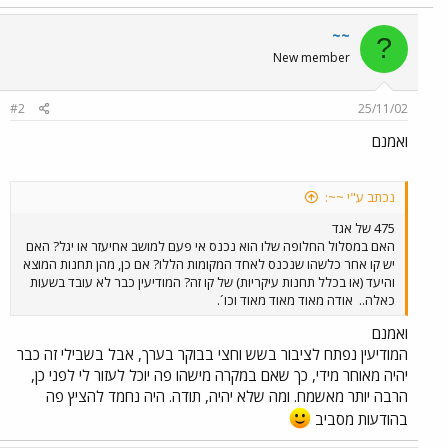
~~
?
New member
#2
25/11/02
ואמנם
נכתב ע"י ~~:
475 של אגד
האם במסלול החלופה שלו הוא נכנס אי פעם למושב אחיעזר או יגל? האם
יש קו אחר כלשהו שנכנס לאחד המקומות הללו? אם כן, מהן תחנות המוצא
והיעד (או בכלל תחנות עיקריות) של קו זה? המודיעין כבר לא עובד בשעות
כאלה..
אודה מאוד מאוד מאוד וכו´.
ואמנם
המודיעין נפתח לציבור בשש וחצי בבוקר בערך, אבל בשבילי זה כבר
יהיה מאוחר מידי, כך שאם במקרה מישהו פה יוכל לעזור לי לפני כן,
הרבה יותר מאשמח. ומה שלא יהיה, תודה. היה נחמד להציץ פה
בהודעות מסביב