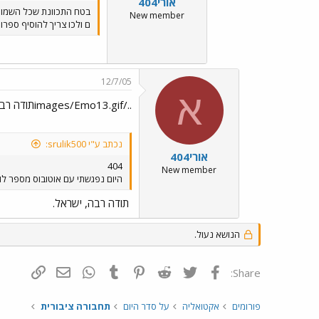
אורי404
בטח התכוונת שכל השמות
New member
ם ולכו צריך להוסיף ספרות 
12/7/05
א
../images/Emo13.gifתודה רבה, ישראל.
נכתב ע"י srulik500:
אורי404
404
New member
היום נפגשתי עם אוטובוס מספר לוחית הזיהוי באמצא 147 בקו לנתניה אבל בצד ה
תודה רבה, ישראל.
הנושא נעול.
פייסבוק
Twitter
Reddit
Pinterest
Tumblr
WhatsApp
דואר אלקטרונ
הוסף קי
Share:
פורומים
אקטואליה
על סדר היום
תחבורה ציבורית