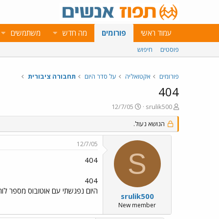
עמוד ראשי
פורומים
מה חדש
משתמשים
פוסטים
חיפוש
פורומים
אקטואליה
על סדר היום
תחבורה ציבורית
404
פ
פ
12/7/05
srulik500
ו
ו
ת
הנושא נעול.
ר
ח
ס
ה
ם
12/7/05
נ
ב
S
ו
ת
404
ש
א
א
ר
404
י
היום נפגשתי עם אוטובוס מספר לוחית הזיהוי באמצא 147 בקו לנתניה אבל בצד היו
ך
srulik500
New member