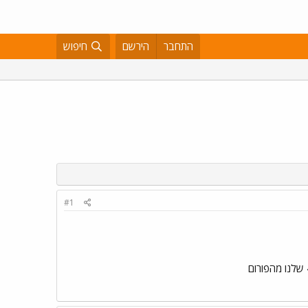
התחבר
הירשם
חיפוש
#1