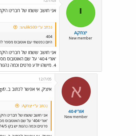
12/7/05
י
אני חושב ששמו של חברינו היקר
נכתב ע"י srulik500:
יצחקA
404
New member
היום נפגשתי עם אוטובוס מספר לוחית הזיהוי באמצא 147 בקו לנתניה אבל בצד ה
אני חושב ששמו של חברינו היקר
'אורי 404' על שם האוטובוס מסוג ( 404. כדאי לשאול אותו.
4. מישהו יודע פרטים וכמה נהגות יש בקו 4/5?? דרך אגב לפני כמה ימים נסעתי עם אחת מהנהגות שהייתה בכבה מ Y-NET בקו 301.
12/7/05
א
איציק. אי אפשר לכתוב ב../images/Emo43.gif את
נכתב ע"י יצחקA:
אורי404
אני חושב ששמו של חברינו היק
New member
'אורי 404' על שם האוטובוס מסוג ( 404. כדאי לשאול אותו.
פרטים וכמה נהגות יש בקו 4/5?? דרך אגב לפני כמה ימים נסעתי עם אחת מהנהגות שהייתה בכבה מ Y-NET בקו 301.