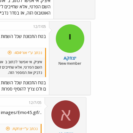
איציק. אי אפשר לכתוב ב
את
האוטובוס הזה, אז בסדר נדבי
12/7/05
י
בטח התכוונת שכל השמות ה
נכתב ע"י אורי404:
יצחקA
איציק. אי אפשר לכתוב ב
את
New member
נדביק את המספר הזה.
בטח התכוונת שכל השמות ה
ם ולכו צריך להוסיף ספרות או
12/7/05
א
../images/Emo45.gif
נכתב ע"י יצחקA: