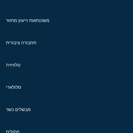
משכנתאות וייעוץ מחזור
תחבורה ציבורית
טלוויזיה
סלולארי
מבשלים כשר
חתולים