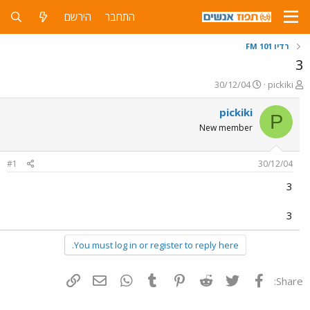
התחבר
הירשם
רדיו 101 FM
3
פ
פ
30/12/04
pickiki
ו
ו
ת
ר
pickiki
P
ח
ס
New member
ה
ם
נ
ב
ו
ת
#1
30/12/04
ש
א
א
ר
3
י
ך
3
You must log in or register to reply here.
פייסבוק
Twitter
Reddit
Pinterest
Tumblr
WhatsApp
דואר אלקטרוני
הוסף קישור
Share: