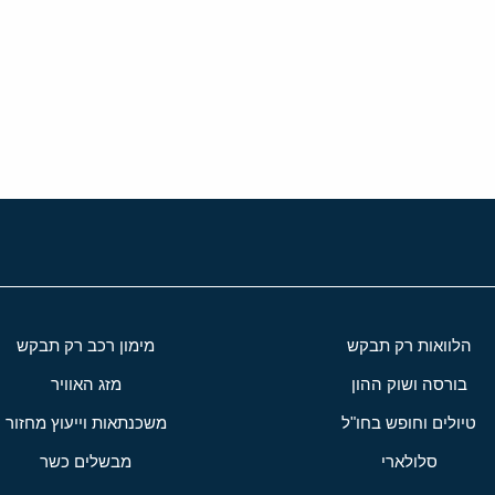
י
שור
הלוואות רק תבקש
מימון רכב רק תבקש
בורסה ושוק ההון
מזג האוויר
טיולים וחופש בחו"ל
משכנתאות וייעוץ מחזור
סלולארי
מבשלים כשר