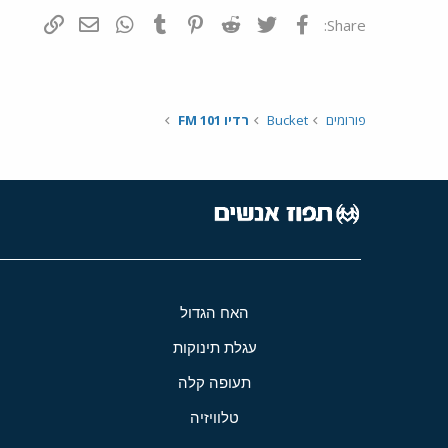
פייסבוק
Twitter
Reddit
Pinterest
Tumblr
WhatsApp
דואר אלקטרונ
הוסף קי
Share:
פורומים
Bucket
רדיו 101 FM
האח הגדול
עגלת תינוקות
תעופה קלה
טלוויזיה