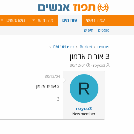
עמוד ראשי
פורומים
מה חדש
משתמשים
פוסטים
חיפוש
פורומים
Bucket
רדיו 101 FM
3 אורית אדמון
פ
פ
30/12/04
royco3
ו
ו
ת
ר
30/12/04
ח
ס
R
3 אורית אדמון
ה
ם
נ
ב
ו
ת
3
ש
א
royco3
א
ר
י
New member
ך