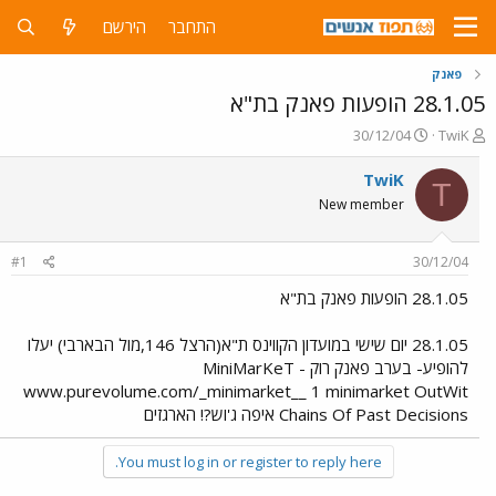
התחבר
הירשם
פאנק
28.1.05 הופעות פאנק בת"א
פ
פ
30/12/04
TwiK
ו
ו
ת
ר
TwiK
T
ח
ס
New member
ה
ם
נ
ב
ו
ת
#1
30/12/04
ש
א
א
ר
28.1.05 הופעות פאנק בת"א
י
ך
28.1.05 יום שישי במועדון הקווינס ת"א(הרצל 146,מול הבארבי) יעלו
להופיע- בערב פאנק רוק MiniMarKeT -
www.purevolume.com/_minimarket__ 1 minimarket OutWit
Chains Of Past Decisions איפה ג'וש?! הארגזים
You must log in or register to reply here.