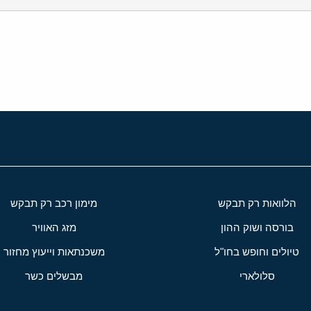
י
שור
הלוואות רק תבקש
מימון רכב רק תבקש
בורסה ושוק ההון
מזג האוויר
טיולים וחופש בחו"ל
משכנתאות וייעוץ מחזור
סלולארי
מבשלים כשר