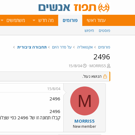
עמוד ראשי
פורומים
מה חדש
משתמשים
פוסטים
חיפוש
פורומים
אקטואליה
על סדר היום
תחבורה ציבורית
2496
פ
פ
15/8/04
MORRIS5
ו
ו
ת
הנושא נעול.
ר
ח
ס
ה
ם
15/8/04
נ
ב
M
ו
ת
2496
ש
א
א
ר
2496
י
קבלו תמונה זו של 2496 כפי שצלמתי אותה בשיכון .
ך
MORRIS5
New member