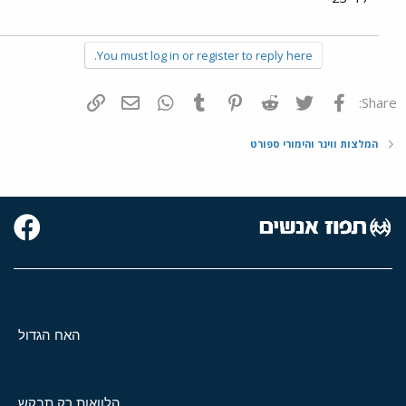
You must log in or register to reply here.
פייסבוק
Twitter
Reddit
Pinterest
Tumblr
WhatsApp
דואר אלקטרוני
הוסף קישור
Share:
המלצות ווינר והימורי ספורט
האח הגדול
הלוואות רק תבקש