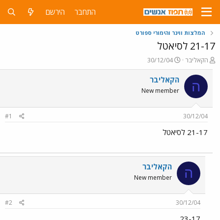
התחבר
הירשם
המלצות ווינר והימורי ספורט
21-17 לסיאטל
פ
פ
הקאליבר
30/12/04
ו
ו
ת
ר
הקאליבר
ה
ח
ס
New member
ה
ם
נ
ב
ו
ת
#1
30/12/04
ש
א
א
ר
21-17 לסיאטל
י
ך
הקאליבר
ה
New member
#2
30/12/04
23-17