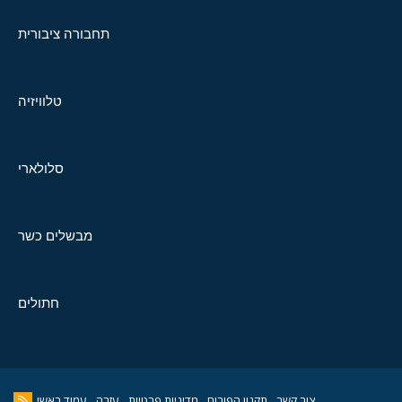
תחבורה ציבורית
טלוויזיה
סלולארי
מבשלים כשר
חתולים
צור קשר
תקנון הפורום
מדיניות פרטיות
עזרה
עמוד ראשי