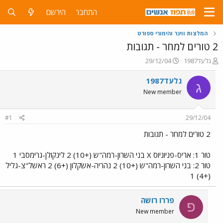
התחבר
הירשם
המלצות ווינר והימורי ספורט
2 טורים למחר - תגובות
פ
פ
גלעד1987
29/12/04
ו
ו
ת
ר
גלעד1987
ג
ח
ס
New member
ה
ם
נ
ב
ו
ת
#1
29/12/04
ש
א
א
ר
2 טורים למחר - תגובות
י
ך
טור 1: אריס-פניוניוס X בני השרון-רמה"ש (+10) 2 לינקולן-גרימסבי 1
טור 2: בני השרון-רמה"ש (+10) 2 נהריה-אשקלון (+6) 2 ראשל"צ-גליל
(+4) 1
פררו רושה
פ
New member