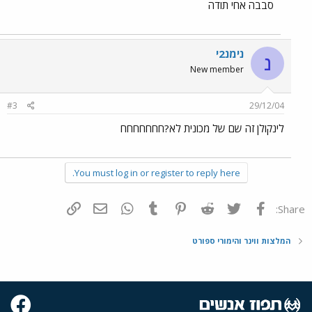
סבבה אחי תודה
נימנ2י
נ
New member
#3
29/12/04
לינקולן זה שם של מכונית לא?חחחחחחח
You must log in or register to reply here.
פייסבוק
Twitter
Reddit
Pinterest
Tumblr
WhatsApp
דואר אלקטרוני
הוסף קישור
Share:
המלצות ווינר והימורי ספורט