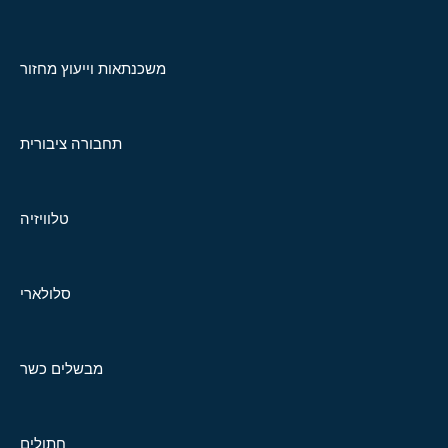
משכנתאות וייעוץ מחזור
תחבורה ציבורית
טלוויזיה
סלולארי
מבשלים כשר
חתולים