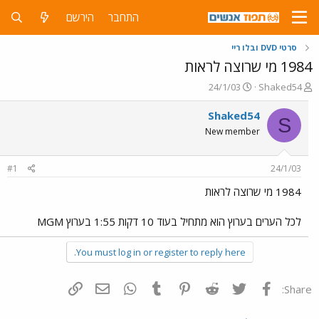
התחבר
הירשם
סרטי DVD ובלו ריי
1984 מי שרוצה לראות
פ
פ
24/1/03
Shaked54
ו
ו
ת
ר
Shaked54
S
ח
ס
New member
ה
ם
נ
ב
ו
ת
#1
24/1/03
ש
א
א
ר
1984 מי שרוצה לראות
י
ך
לכל הערים בערוץ הוא מתחיל בעוד 10 דקות 1:55 בערוץ MGM
You must log in or register to reply here.
פייסבוק
Twitter
Reddit
Pinterest
Tumblr
WhatsApp
דואר אלקטרוני
הוסף קישור
Share: