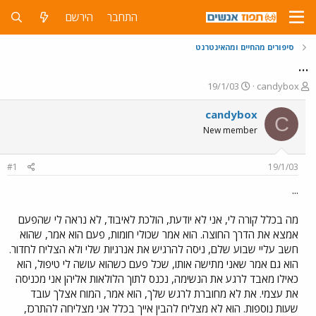
התחבר
הירשם
סיפורים מהחיים ומהאינטרנט
...
פ
פ
19/1/03
candybox
ו
ו
ת
ר
candybox
C
ח
ס
New member
ה
ם
נ
ב
ו
ת
#1
19/1/03
ש
א
א
ר
...
י
ך
מה בכלל קורה לי, אני לא יודעת, הולכת לאיבוד, לא נראה לי שהפעם
אמצא את הדרך החוצה. הוא אמר שכולי חומות, פעם הוא אמר, שהוא
חשב עליי שבוע שלם, ניסה להרגיש את אנרגיות שלי ולא הצליח לחדור.
הוא גם אמר שאני מתישה אותו, שכל פעם כשהוא עושה לי טיפול, הוא
כאילו מאבד לרגע את הנשימה, נכנס לתוך הלולאות אליהן אני מכניסה
את עצמי. את לא מחוברת לרגש שלך, הוא אמר, המוח אצלך עובד
שעות נוספות. הוא לא מצליח להבין אייך בכלל אני מצליחה להתרכז,