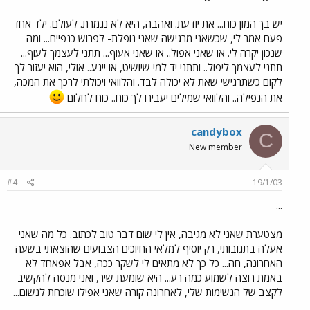
יש בך המון כוח... את יודעת. ואהבה, היא לא נגמרת. לעולם. ילד אחד
פעם אמר לי, שכשאני מרגישה שאני נופלת- לפרוש כנפיים... ומה
שנכון יקרה לי. או שאני אפול.. או שאני אעוף... תתני לעצמך לעוף...
תתני לעצמך ליפול.. ותתני יד למי שיושיט, או ייגע.. אולי, הוא יעזור לך
לקום כשתרגישי שאת לא יכולה לבד. והלוואי ויכולתי לרכך את המכה,
את הנפילה.. והלוואי שמילים יעבירו לך כוח.. כוח לחלום
candybox
C
New member
#4
19/1/03
...
מצטערת שאני לא מגיבה, אין לי שום דבר טוב לכתוב. כל מה שאני
אעלה בתגובותי, רק יוסיף למלאי החיוכים הצבועים שהוצאתי בשעה
האחרונה, חה... כל כך לא מתאים לי לשקר ככה, אבל אפאחד לא
באמת רוצה לשמוע כמה רע... היא שומעת שיר, ואני מנסה להקשיב
לקצב של הנשימות שלי, לאחרונה קורה שאני אפילו שוכחת לנשום...