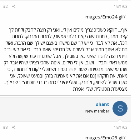
#2
19/1/03
../images/Emo24.gif
אוף... דווקא כשכ"כ צריך מילים אין לי.. ואני רק רוצה לחבק ולתת לך
קצת ממני, למרות שזה קצת בלתי אפשרי, למרות המרחק, למרות
הכל.. את לא לבד, כי יש לך שם מישהו בעצם יש לך שם הרבה, ואולי
הם לא איתך תמיד אבל לעולם אל תרגישי שאת לבד.. כי את לא! וכ"כ
הייתי רוצה להגיד שאני כאן בשבילך, אבל שתינו יודעות שקשה ולא
ממש ראלי וחבל..
ושוב, אין לי מילים, איפה שהכי רציתי שיהיו אבל רק
שתדעי שאני מבטיחה שעוד יהיה בסדר ושתוכלי לקום ולהתמודד, כי
מאמי, את חזקה!! [גם אם את לא מאמינה בזה] ובמעט שאוכל, אני
כאן בשביל לשתוק, ולחבק.. ואולי יהיו לי כמה "דברי חוכמה" בשבילך..
מצטערת מסטולית שלי
אפרת
shant
S
New member
#3
19/1/03
../images/Emo23.gif