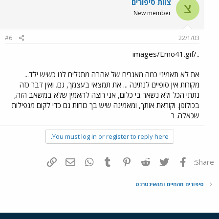
צוות סיפורים
צ
New member
#6
22/1/03
../images/Emo41.gif
את לא תאמיני כמה מאגרים של אהבה מתגלים לנו כשיש ילד...
מקורות אין סופיים לנתינה ... את תמצאי בעצמך, גם. ואין דבר כזה
נתתי הכל ולא נשאר בי כלום, אני רוצה להאמין שלא במשאב הזה,
בכולופן. וקוראת אותך, ומאמינה שיש בך כוחות גם כדי לקום מנפילות
שכאלה. ר
You must log in or register to reply here.
פייסבוק
Twitter
Reddit
Pinterest
Tumblr
WhatsApp
דואר אלקטרוני
הוסף קישור
Share:
סיפורים מהחיים ומהאינטרנט