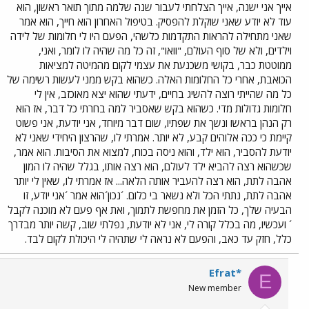
אייך אני ישנה, אייך הצלחתי לעבור שנה שלמה מתוך תואר ראשון, הוא
עוד לא יודע שאני שוקלת להפסיק. בטיפול האחרון הוא חייך, הוא אמר
שאני מתחילה להראות התקדמות כלשהי, הפעם היו לי חלומות של לידה
וילדים, ולא של סוף העולם, "וואו", זה כל מה שהיה לו לומר, ואני,
ממוטטת כבר, בקושי משכנעת את עצמי לקום מהמיטה למציאות
הכואבת, אחרי כל החלומות האלה. כשהוא בקש ממני לעשות רשימה של
כל מה שהייתי רוצה להשיג בחיים, ידעתי שהוא יצא מאוכזב, אין לי
חלומות גדולות מדי. כשהוא בקש שאסביר למה בחרתי כל דבר, אז הוא
רק הנהן בראשו ונשך את שפתיו, שום דבר מיוחד, אני יודעת, אני פשוט
קיימת כי ככה אלוהים קבע, לא יותר. אמרתי לו, שהרצון היחידי שאני לא
יודעת להסביר, הוא ילד, והוא ניסה בכוח, למצוא את הסיבות. הוא אמר,
שכשהוא רצה להביא ילד לעולם, הוא רצה אותו, בגלל שהיה לו המון
אהבה לתת, הוא רצה להעביר אותה הלאה... אז אמרתי לו, שאין לי יותר
אהבה לתת, נתתי הכל ולא נשאר בי כלום. ´נכון´הוא אמר ´אני יודע, זו
הבעיה שלך, כל הזמן את מחפשת לתמוך, ואת אף פעם לא מוכנה לקבל
´ ועכשיו, מה בכלל קורה לי, אני לא יודעת, נפלתי שוב, קשה יותר מבדרך
כלל, חזק עד כאב, והפעם לא נראה לי שתהיה לי היכולת לקום לבד.
Efrat*
E
New member