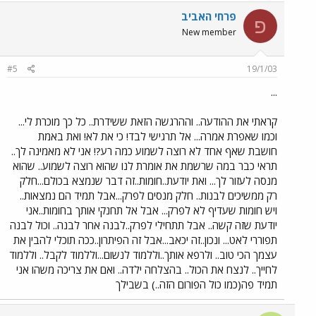
פרחי האביב
פ
New member
#5
19/1/03
...
קראתי את ההודעה.. וההרגשה הזאת ששידרת.. כל כך מוכרת לי...
וכמו שאפרת אמרה... אל תרגישי לבד! כי את לא! ואת באמת
חושבת שאף אחד לא רוצה לשמוע כמה רע?! אני לא מאמינה לך..
תראי כבר במה שרשמת את אומרת לנו שהוא רוצה לשמוע.. שהוא
מנסה לעזור לך... ואת יודעת..חומות..זה דבר שנמצא בכולם...חלק
רק ממשיכים לבנות.. חלק מנסים לפרק...אבל תמיד הם נמצאות..
ויש חומות שעדיף לא לפרק... אבל אל תחנקי אותך בחומות..אני
יודעת שזה קשה.. אבל תתחילי לפרק..לבנה אחר לבנה.. וכול לבנה
תפוררי לאט... ונכון..זה יכאב...אבל זה הפיתרון..ככה תוכלי להבין את
עצמך הכי טוב.. ולרפא אותך..וללמוד לנשום...וללמוד לקבל.. וללמוד
לחייך.. לנצח את הכול.. בהצלחה ילדה.. ואם את צריכה משהו אני
תמיד פה(כמו כול הפורום הזה..) בשבילך