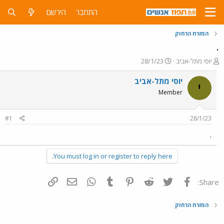
התחבר
הירשם
המזרח הרחוק
.
פ
פ
יוסי מתל-אביב
28/1/23
ו
ו
ת
ר
יוסי מתל-אביב
י
ח
ס
Member
ה
ם
נ
ב
ו
ת
#1
28/1/23
ש
א
א
ר
.
י
ך
You must log in or register to reply here.
פייסבוק
Twitter
Reddit
Pinterest
Tumblr
WhatsApp
דואר אלקטרוני
הוסף קישור
Share:
המזרח הרחוק