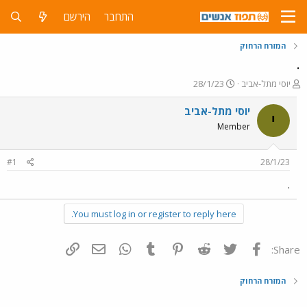
התחבר
הירשם
המזרח הרחוק
.
פ
פ
יוסי מתל-אביב
28/1/23
ו
ו
ת
ר
יוסי מתל-אביב
י
ח
ס
Member
ה
ם
נ
ב
ו
ת
#1
28/1/23
ש
א
א
ר
.
י
ך
You must log in or register to reply here.
פייסבוק
Twitter
Reddit
Pinterest
Tumblr
WhatsApp
דואר אלקטרוני
הוסף קישור
Share:
המזרח הרחוק