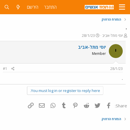
התחבר
הירשם
המזרח הרחוק
.
פ
פ
יוסי מתל-אביב
28/1/23
ו
ו
ת
ר
יוסי מתל-אביב
י
ח
ס
Member
ה
ם
נ
ב
ו
ת
#1
28/1/23
ש
א
א
ר
.
י
ך
You must log in or register to reply here.
פייסבוק
Twitter
Reddit
Pinterest
Tumblr
WhatsApp
דואר אלקטרוני
הוסף קישור
Share:
המזרח הרחוק