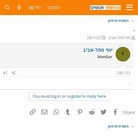
התחבר
הירשם
המזרח הרחוק
.
פ
פ
יוסי מתל-אביב
28/1/23
ו
ו
ת
ר
יוסי מתל-אביב
י
ח
ס
Member
ה
ם
נ
ב
ו
ת
#1
28/1/23
ש
א
א
ר
.
י
ך
You must log in or register to reply here.
פייסבוק
Twitter
Reddit
Pinterest
Tumblr
WhatsApp
דואר אלקטרוני
הוסף קישור
Share:
המזרח הרחוק